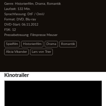
Genre: Historienfilm, Drama, Romantik
Laufzeit: 132 Min.
Sprachfassung: DtF / OmU
Format: DVD, Blu-ray
DVD-Start: 06.11.2012
FSK: 12
Pressebetreuung:
Filmpresse Meuser
Spielfilm
Historienfilm
Drama
Romantik
Alicia Vikander
Lars von Trier
Kinotrailer