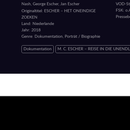
Nash, George Escher, Jan Escher
VOD-Sta
FSK: o.
Originaltitel: ESCHER – HET ONEINDIGE
Presseb
ZOEKEN
Land: Niederlande
Jahr: 2018
Genre: Dokumentation, Porträt / Biographie
Dokumentation
M. C. ESCHER – REISE IN DIE UNEND