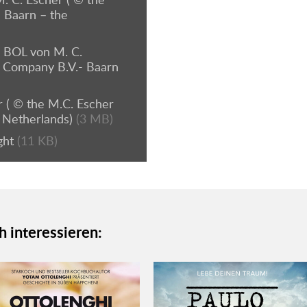
 Baarn – the
BOL von M. C.
r Company B.V.- Baarn
 ( © the M.C. Escher
 Netherlands)
(3 MB)
ght
(11 KB)
h interessieren: