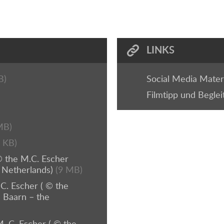
LINKS
B)
Social Media Mater
Filmtipp und Beglei
MB)
 KB)
 the M.C. Escher
 Netherlands)
(9 MB)
. Escher ( © the
 Baarn – the
C. Escher ( © the