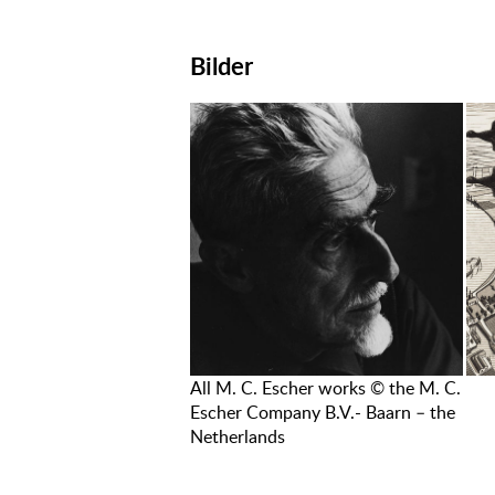
Bilder
All M. C. Escher works © the M. C.
Escher Company B.V.- Baarn – the
Netherlands