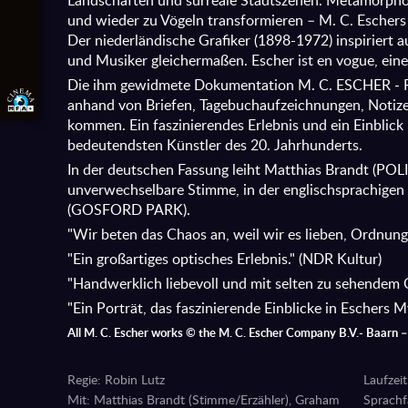
Landschaften und surreale Stadtszenen. Metamorphos
und wieder zu Vögeln transformieren – M. C. Eschers 
Der niederländische Grafiker (1898-1972) inspiriert
und Musiker gleichermaßen. Escher ist en vogue, eine
Die ihm gewidmete Dokumentation M. C. ESCHER - 
anhand von Briefen, Tagebuchaufzeichnungen, Notize
kommen. Ein faszinierendes Erlebnis und ein Einblick 
bedeutendsten Künstler des 20. Jahrhunderts.
In der deutschen Fassung leiht Matthias Brandt (POL
unverwechselbare Stimme, in der englischsprachigen 
(GOSFORD PARK).
"Wir beten das Chaos an, weil wir es lieben, Ordnung 
"Ein großartiges optisches Erlebnis." (NDR Kultur)
"Handwerklich liebevoll und mit selten zu sehendem 
"Ein Porträt, das faszinierende Einblicke in Eschers M
All M. C. Escher works © the M. C. Escher Company B.V.- Baarn 
Regie: Robin Lutz
Laufzeit
Mit: Matthias Brandt (Stimme/Erzähler), Graham
Sprachf