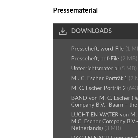
Pressematerial
DOWNLOADS
Presseheft, word-File
(1 M
Presseheft, pdf-File
(2 MB)
Unterrichtsmaterial
(5 MB)
M . C. Escher Porträt 1
(2 
M. C. Escher Porträt 2
(643
BAND von M. C. Escher ( ©
Company B.V.- Baarn – the
LUCHT EN WATER von M. C
M.C. Escher Company B.V.-
Netherlands)
(3 MB)
DAG EN NACHT von von M. 