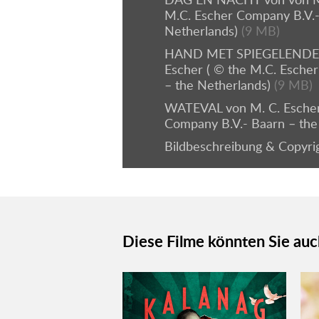
M.C. Escher Company B.V.-
Netherlands)
(9 MB)
HAND MET SPIEGELENDE 
Escher ( © the M.C. Esche
– the Netherlands)
(9 MB)
WATEVAL von M. C. Escher
Company B.V.- Baarn – the
Bildbeschreibung & Copyri
Diese Filme könnten Sie auc