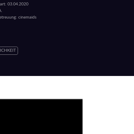
rt: 03.04.2020
A.
etreuung:
cinemaids
LICHKEIT