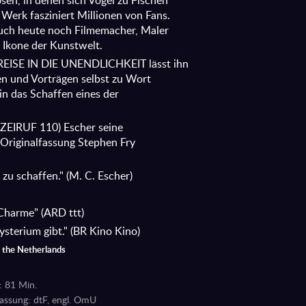
en, in denen sich Vögel zu Fischen
Werk fasziniert Millionen von Fans.
 auch heute noch Filmemacher, Maler
 Ikone der Kunstwelt.
REISE IN DIE UNENDLICHKEIT lässt ihn
n und Vorträgen selbst zu Wort
in das Schaffen eines der
IZEIRUF 110) Escher seine
Originalfassung Stephen Fry
zu schaffen." (M. C. Escher)
Charme" (ARD ttt)
ysterium gibt." (BR Kino Kino)
– the Netherlands
: 81 Min.
assung: dtF, engl. OmU