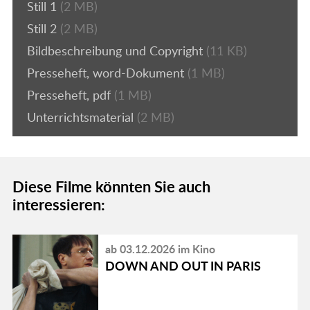
Still 1
(2 MB)
Still 2
(2 MB)
Bildbeschreibung und Copyright
(11 KB)
Presseheft, word-Dokument
(1 MB)
Presseheft, pdf
(1 MB)
Unterrichtsmaterial
(2 MB)
Diese Filme könnten Sie auch
interessieren:
ab 03.12.2026 im Kino
DOWN AND OUT IN PARIS