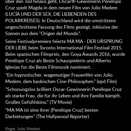
über den Tod hinaus geht. Oscar®-Gewinnerin Penélope
Cruz spielt Magda in dem neuen Film von Julio Medem
(LUCÍA UND DER SEX, DIE LIEBENDEN DES
POLARKREISES). In Deutschland wird die umstrittene
ungeschnittene Fassung des Films gezeigt, inklusive der
Szenen aus dem "Origen del Mundo".
Seine Festivalpremiere feierte MA MA - DER URSPRUNG
DER LIEBE beim Toronto International Film Festival 2015.
Beim spanischen Filmpreis, den Goya Awards 2016, wurde
Penélope Cruz als Beste Schauspielerin und Alberto
Iglesias für die Beste Filmmusik nominiert.
"Ein hypnotischer, wagemutiger Frauenfilm von Julio
Medem, dem baskischen Cine-Philosophen." (epd Film)
"Schonungslos brilliert Oscar-Gewinnerin Penélope Cruz
als starke Frau, die für ihr Leben und ihre Familie kämpft.
Großes Gefühlskino." (TV Movie)
"MA MA ist eine ihrer [Penélope Cruz] besten
Darbietungen" (The Hollywood Reporter)
Regie: Julio Medem