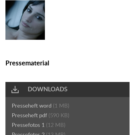
Pressematerial
DOWNLOADS
Presseheft word
(1 MB)
Presseheft pdf
(590 KB)
Pressefotos 1
(12 MB)
Pressefotos 2
(13 MB)