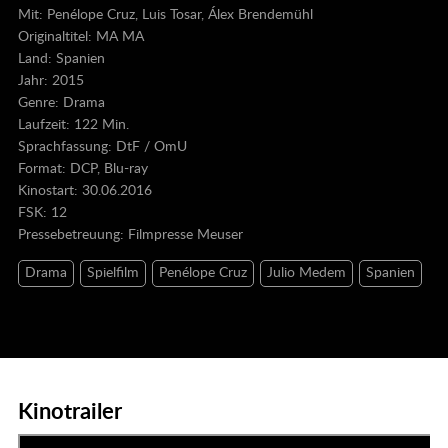
Mit: Penélope Cruz, Luis Tosar, Álex Brendemühl
Originaltitel: MA MA
Land: Spanien
Jahr: 2015
Genre: Drama
Laufzeit: 122 Min.
Sprachfassung: DtF / OmU
Format: DCP, Blu-ray
Kinostart: 30.06.2016
FSK: 12
Pressebetreuung:
Filmpresse Meuser
Drama
Spielfilm
Penélope Cruz
Julio Medem
Spanien
Kinotrailer