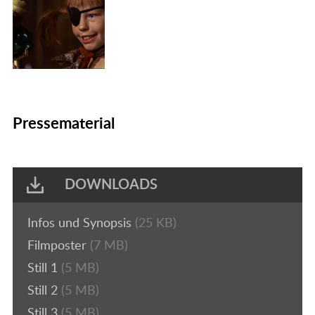
Pressematerial
DOWNLOADS
Infos und Synopsis
(25 KB)
Filmposter
(7 MB)
Still 1
(5 MB)
Still 2
(5 MB)
Still 3
(5 MB)