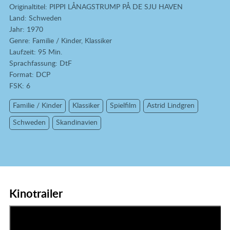
Originaltitel: PIPPI LÅNAGSTRUMP PÅ DE SJU HAVEN
Land: Schweden
Jahr: 1970
Genre: Familie / Kinder, Klassiker
Laufzeit: 95 Min.
Sprachfassung: DtF
Format: DCP
FSK: 6
Familie / Kinder
Klassiker
Spielfilm
Astrid Lindgren
Schweden
Skandinavien
Kinotrailer