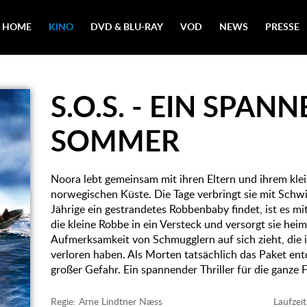
HOME
KINO
DVD & BLU-RAY
VOD
NEWS
PRESSE
S.O.S. - EIN SPAN
SOMMER
Noora lebt gemeinsam mit ihren Eltern und ihrem kle
norwegischen Küste. Die Tage verbringt sie mit Schw
Jährige ein gestrandetes Robbenbaby findet, ist es mi
die kleine Robbe in ein Versteck und versorgt sie heim
Aufmerksamkeit von Schmugglern auf sich zieht, die i
verloren haben. Als Morten tatsächlich das Paket entd
großer Gefahr. Ein spannender Thriller für die ganze 
Regie: Arne Lindtner Næss
Laufzeit