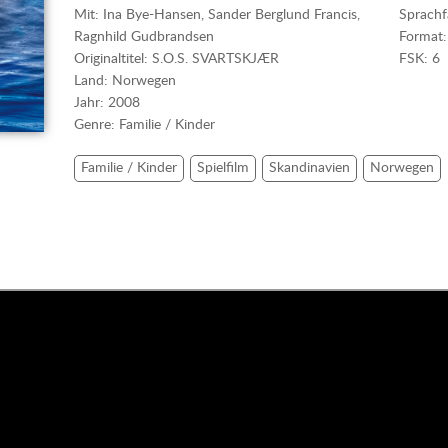
Mit: Ina Bye-Hansen, Sander Berglund Francis,
Sprachf
Ragnhild Gudbrandsen
Format
Originaltitel: S.O.S. SVARTSKJÆR
FSK: 6
Land: Norwegen
Jahr: 2008
Genre: Familie / Kinder
Familie / Kinder
Spielfilm
Skandinavien
Norwegen