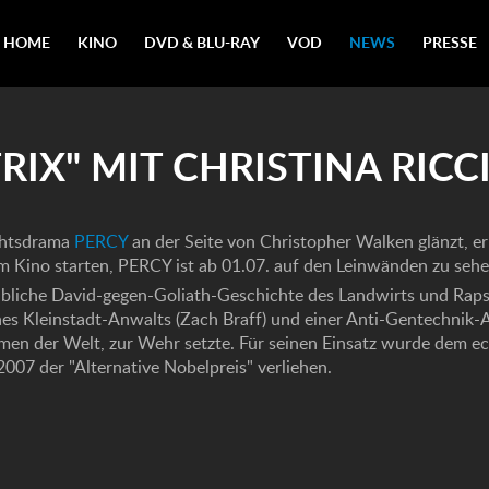
HOME
KINO
DVD & BLU-RAY
VOD
NEWS
PRESSE
IX" MIT CHRISTINA RICC
ichtsdrama
PERCY
an der Seite von Christopher Walken glänzt, erh
 Kino starten, PERCY ist ab 01.07. auf den Leinwänden zu sehe
bliche David-gegen-Goliath-Geschichte des Landwirts und Raps
es Kleinstadt-Anwalts (Zach Braff) und einer Anti-Gentechnik-Ak
en der Welt, zur Wehr setzte. Für seinen Einsatz wurde dem ec
007 der "Alternative Nobelpreis" verliehen.