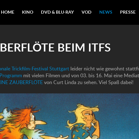
HOME
KINO
DVD & BLU-RAY
VOD
NEWS
PRESSE
UBERFLÖTE BEIM ITFS
onale Trickfilm-Festival Stuttgart
leider nicht wie gewohnt stattfi
-Programm
mit vielen Filmen und von 03. bis 16. Mai eine Media
EINE ZAUBERFLÖTE
von Curt Linda zu sehen. Viel Spaß dabei!