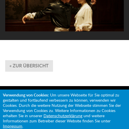
« ZUR ÜBERSICHT
Verwendung von Cookies:
Um unsere Webseite für Sie optimal zu
gestalten und fortlaufend verbessern zu können, verwenden wir
Cookies. Durch die weitere Nutzung der Webseite stimmen Sie der
Verwendung von Cookies zu. Weitere Informationen zu Cookies
Mit Unterstützung von:
erhalten Sie in unserer
Datenschutzerklärung
und weitere
Informationen zum Betreiber dieser Website finden Sie unter
Impressum
.