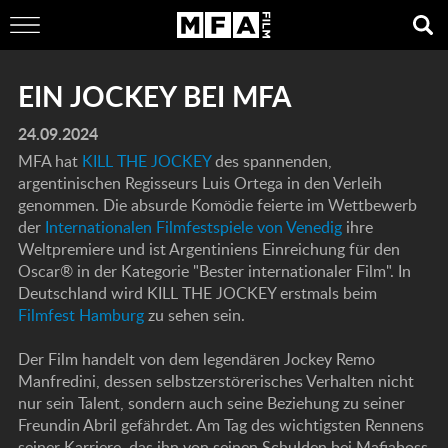
EIN JOCKEY BEI MFA
24.09.2024
MFA hat
KILL THE JOCKEY
des spannenden,
argentinischen Regisseurs Luis Ortega in den Verleih
genommen. Die absurde Komödie feierte im Wettbewerb
der
Internationalen Filmfestspiele von Venedig
ihre
Weltpremiere und ist Argentiniens Einreichung für den
Oscar® in der Kategorie "Bester internationaler Film". In
Deutschland wird KILL THE JOCKEY erstmals beim
Filmfest Hamburg
zu sehen sein.
Der Film handelt von dem legendären Jockey Remo
Manfredini, dessen selbstzerstörerisches Verhalten nicht
nur sein Talent, sondern auch seine Beziehung zu seiner
Freundin Abril gefährdet. Am Tag des wichtigsten Rennens
seiner Karriere, das ihn von seinen Schulden bei Mafiaboss