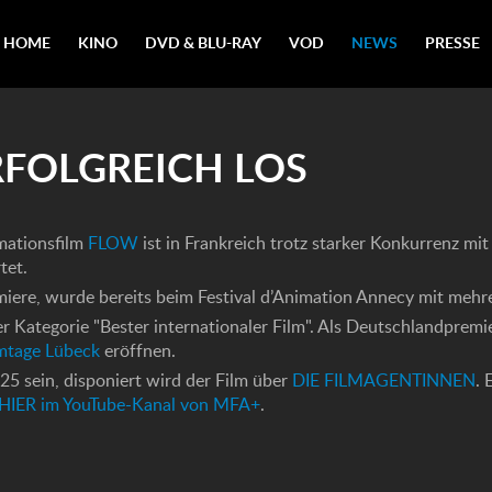
HOME
KINO
DVD & BLU-RAY
VOD
NEWS
PRESSE
RFOLGREICH LOS
mationsfilm
FLOW
ist in Frankreich trotz starker Konkurrenz mi
tet.
iere, wurde bereits beim Festival d’Animation Annecy mit mehre
er Kategorie "Bester internationaler Film". Als Deutschlandpremi
lmtage Lübeck
eröffnen.
5 sein, disponiert wird der Film über
DIE FILMAGENTINNEN
. 
HIER im YouTube-Kanal von MFA+
.