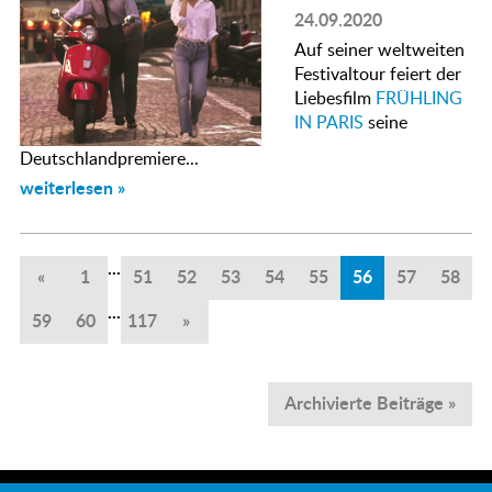
24.09.2020
Auf seiner weltweiten
Festivaltour feiert der
Liebesfilm
FRÜHLING
IN PARIS
seine
Deutschlandpremiere...
weiterlesen »
...
«
1
51
52
53
54
55
56
57
58
...
59
60
117
»
Archivierte Beiträge »