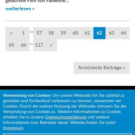
gelaufene Film von Fabienne...
weiterlesen »
...
«
1
57
58
59
60
61
62
63
64
...
65
66
117
»
Archivierte Beiträge »
Verwendung von Cookies:
Um unsere Webseite für Sie optimal zu
gestalten und fortlaufend verbessern zu können, verwenden wir
Cookies. Durch die weitere Nutzung der Webseite stimmen Sie der
Verwendung von Cookies zu. Weitere Informationen zu Cookies
Mit Unterstützung von:
erhalten Sie in unserer
Datenschutzerklärung
und weitere
Informationen zum Betreiber dieser Website finden Sie unter
Impressum
.