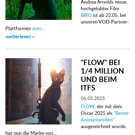
Andrea Arnolds neuer,
hochgelobter Film
BIRD
ist ab 22.05. bei
unseren VOD-Partner-
Plattformen
zum...
weiterlesen »
"FLOW" BEI
1/4 MILLION
UND BEIM
ITFS
06.05.2025
FLOW
, der mit dem
Oscar 2025 als
"Bester
Animationsfilm"
ausgezeichnet wurde,
hat nun die Marke von...