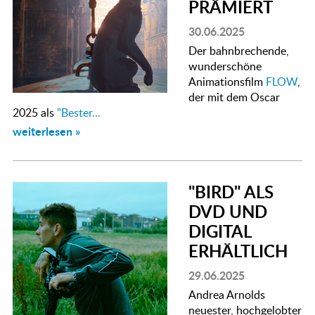
PRÄMIERT
30.06.2025
Der bahnbrechende,
wunderschöne
Animationsfilm
FLOW
,
der mit dem Oscar
2025 als
"Bester...
weiterlesen »
"BIRD" ALS
DVD UND
DIGITAL
ERHÄLTLICH
29.06.2025
Andrea Arnolds
neuester, hochgelobter