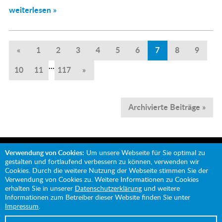
weiterlesen »
«
1
2
3
4
5
6
7
8
9
...
10
11
117
»
Archivierte Beiträge »
Verwendung von Cookies:
Um unsere Webseite für Sie optimal zu
gestalten und fortlaufend verbessern zu können, verwenden wir
Cookies. Durch die weitere Nutzung der Webseite stimmen Sie der
Verwendung von Cookies zu. Weitere Informationen zu Cookies
Mit Unterstützung von:
erhalten Sie in unserer
Datenschutzerklärung
und weitere
Informationen zum Betreiber dieser Website finden Sie unter
Impressum
.