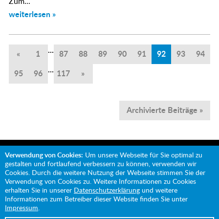
Zum...
weiterlesen »
...
«
1
87
88
89
90
91
92
93
94
...
95
96
117
»
Archivierte Beiträge »
Verwendung von Cookies:
Um unsere Webseite für Sie optimal zu
gestalten und fortlaufend verbessern zu können, verwenden wir
Cookies. Durch die weitere Nutzung der Webseite stimmen Sie der
Verwendung von Cookies zu. Weitere Informationen zu Cookies
Mit Unterstützung von:
erhalten Sie in unserer
Datenschutzerklärung
und weitere
Informationen zum Betreiber dieser Website finden Sie unter
Impressum
.