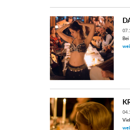
D
07.
Bei
wei
K
04.
Vie
wei