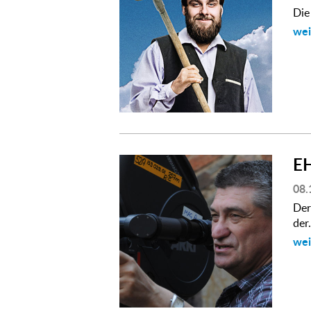
Die
wei
E
08.
Der
der.
wei