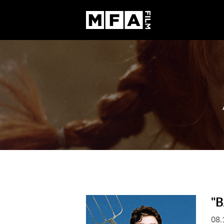
"
08.