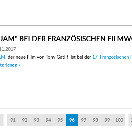
DJAM" BEI DER FRANZÖSISCHEN FILMW
11.2017
AM
, der neue Film von Tony Gatlif, ist bei der
17. Französischen 
terlesen »
...
...
91
92
93
94
95
96
97
98
99
100