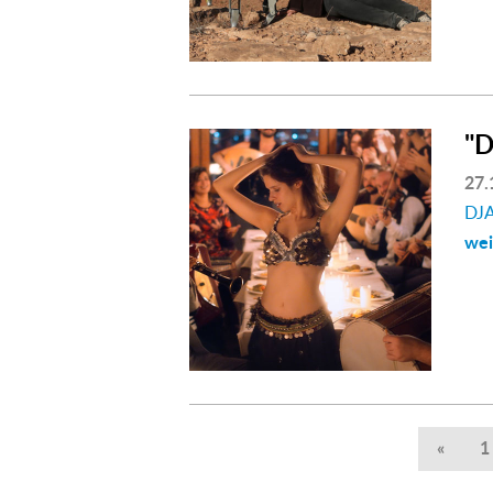
"
27.
DJ
wei
«
1