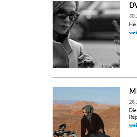
D
30.
Heu
wei
M
28.
Die
Reg
wei