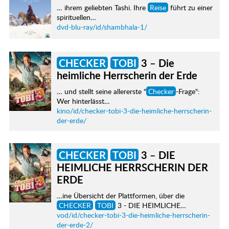
… ihrem geliebten Tashi. Ihre
Reise
führt zu einer
spirituellen…
dvd-blu-ray/id/shambhala-1/
CHECKER
TOBI
3 – Die
heimliche Herrscherin der Erde
… und stellt seine allererste "
Checker
-Frage":
Wer hinterlässt…
kino/id/checker-tobi-3-die-heimliche-herrscherin-
der-erde/
CHECKER
TOBI
3 – DIE
HEIMLICHE HERRSCHERIN DER
ERDE
…ine Übersicht der Plattformen, über die
CHECKER
TOBI
3 - DIE HEIMLICHE…
vod/id/checker-tobi-3-die-heimliche-herrscherin-
der-erde-2/