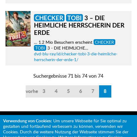
CHECKER
TOBI
3 – DIE
HEIMLICHE HERRSCHERIN DER
ERDE
… 1.2 Mio Besuchern erscheint
CHECKER
TOBI
3 - DIE HEIMLICHE…
dvd-blu-ray/id/checker-tobi-3-die-heimliche-
herrscherin-der-erde-1/
Suchergebnisse 71 bis 74 von 74
vorherige
3
4
5
6
7
8
Verwendung von Cookies:
Um unsere Webseite für Sie optimal zu
gestalten und fortlaufend verbessern zu können, verwenden wir
Cookies. Durch die weitere Nutzung der Webseite stimmen Sie der