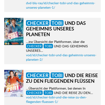
dvd-blu-ray/id/checker-tobi-und-das-geheimnis-
unseres-planeten-1/
CHECKER
TOBI
UND DAS
GEHEIMNIS UNSERES
PLANETEN
…ine Übersicht der Plattformen, über die
CHECKER
TOBI
UND DAS GEHEIMNIS
UNSERES…
vod/id/checker-tobi-und-das-geheimnis-unseres-
planeten-2/
CHECKER
TOBI
UND DIE REISE
ZU DEN FLIEGENDEN FLÜSSEN
…Übersicht der Plattformen, bei denen In
CHECKER
TOBI
UND DIE REISE ZU DEN…
vod/id/checker-tobi-und-die-reise-zu-den-
fliegenden-fluessen-1/