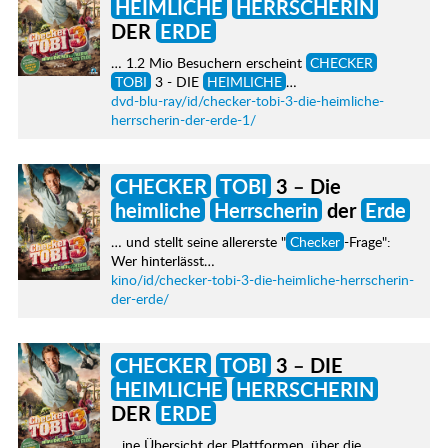
HEIMLICHE
HERRSCHERIN
DER
ERDE
… 1.2 Mio Besuchern erscheint
CHECKER
TOBI
3 - DIE
HEIMLICHE
…
dvd-blu-ray/id/checker-tobi-3-die-heimliche-
herrscherin-der-erde-1/
CHECKER
TOBI
3 – Die
heimliche
Herrscherin
der
Erde
… und stellt seine allererste "
Checker
-Frage":
Wer hinterlässt…
kino/id/checker-tobi-3-die-heimliche-herrscherin-
der-erde/
CHECKER
TOBI
3 – DIE
HEIMLICHE
HERRSCHERIN
DER
ERDE
…ine Übersicht der Plattformen, über die