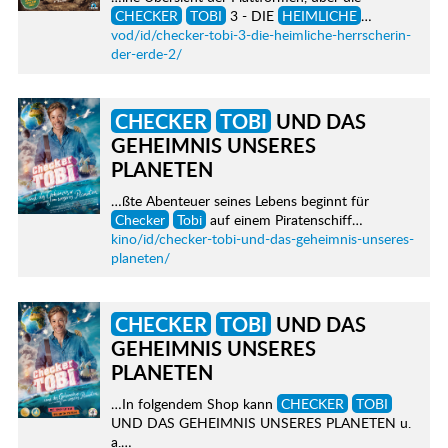
CHECKER
TOBI
3 - DIE
HEIMLICHE
…
vod/id/checker-tobi-3-die-heimliche-herrscherin-
der-erde-2/
CHECKER
TOBI
UND DAS
GEHEIMNIS UNSERES
PLANETEN
…ßte Abenteuer seines Lebens beginnt für
Checker
Tobi
auf einem Piratenschiff…
kino/id/checker-tobi-und-das-geheimnis-unseres-
planeten/
CHECKER
TOBI
UND DAS
GEHEIMNIS UNSERES
PLANETEN
…In folgendem Shop kann
CHECKER
TOBI
UND DAS GEHEIMNIS UNSERES PLANETEN u.
a.…