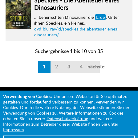
Speckles - Die Abenteuer eines
Dinosauriers
… beherrschten Dinosaurier die
Erde
. Unter
ihnen Speckles, ein kleiner…
dvd-blu-ray/id/speckles-die-abenteuer-eines-
dinosauriers/
Suchergebnisse 1 bis 10 von 35
1
2
3
4
nächste
Verwendung von Cookies:
Um unsere Webseite für Sie optimal zu
gestalten und fortlaufend verbessern zu können, verwenden wir
Cookies. Durch die weitere Nutzung der Webseite stimmen Sie der
Verwendung von Cookies zu. Weitere Informationen zu Cookies
Mit Unterstützung von:
erhalten Sie in unserer
Datenschutzerklärung
und weitere
Informationen zum Betreiber dieser Website finden Sie unter
Impressum
.