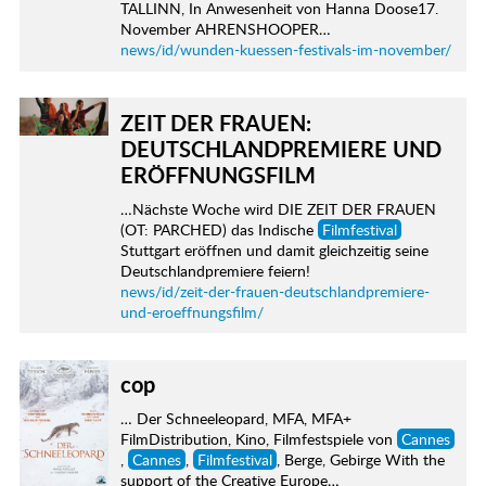
TALLINN, In Anwesenheit von Hanna Doose17.
November AHRENSHOOPER…
news/id/wunden-kuessen-festivals-im-november/
ZEIT DER FRAUEN:
DEUTSCHLANDPREMIERE UND
ERÖFFNUNGSFILM
…Nächste Woche wird DIE ZEIT DER FRAUEN
(OT: PARCHED) das Indische
Filmfestival
Stuttgart eröffnen und damit gleichzeitig seine
Deutschlandpremiere feiern!
news/id/zeit-der-frauen-deutschlandpremiere-
und-eroeffnungsfilm/
cop
… Der Schneeleopard, MFA, MFA+
FilmDistribution, Kino, Filmfestspiele von
Cannes
,
Cannes
,
Filmfestival
, Berge, Gebirge With the
support of the Creative Europe…