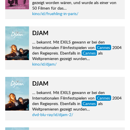
gezeigt worden wären, und wurde als einer von
50 Filmen für das…
kino/id/fruehling-in-paris/
DJAM
… bekannt. Mit EXILS gewann er bei den
Internationalen Filmfestspielen von
Cannes
2004
den Regiepreis. Ebenfalls in
Cannes
als
Weltpremieren gezeigt wurden…
kino/id/djam/
DJAM
… bekannt. Mit EXILS gewann er bei den
Internationalen Filmfestspielen von
Cannes
2004
den Regiepreis. Ebenfalls in
Cannes
als
Weltpremieren gezeigt wurden…
dvd-blu-ray/id/djam-2/