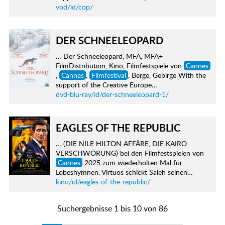
vod/id/cop/
DER SCHNEELEOPARD
… Der Schneeleopard, MFA, MFA+
FilmDistribution, Kino, Filmfestspiele von
Cannes
,
Cannes
,
Filmfestival
, Berge, Gebirge With the
support of the Creative Europe…
dvd-blu-ray/id/der-schneeleopard-1/
EAGLES OF THE REPUBLIC
… (DIE NILE HILTON AFFÄRE, DIE KAIRO
VERSCHWÖRUNG) bei den Filmfestspielen von
Cannes
2025 zum wiederholten Mal für
Lobeshymnen. Virtuos schickt Saleh seinen…
kino/id/eagles-of-the-republic/
Suchergebnisse 1 bis 10 von 86