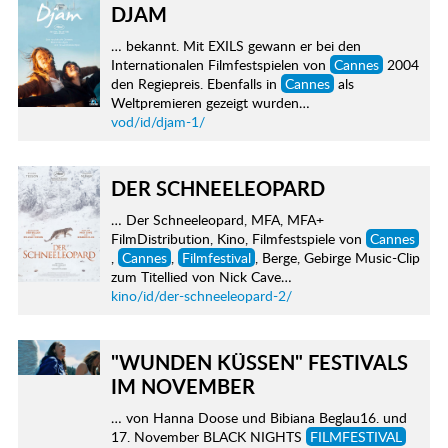
DJAM
… bekannt. Mit EXILS gewann er bei den
Internationalen Filmfestspielen von
Cannes
2004
den Regiepreis. Ebenfalls in
Cannes
als
Weltpremieren gezeigt wurden…
vod/id/djam-1/
DER SCHNEELEOPARD
… Der Schneeleopard, MFA, MFA+
FilmDistribution, Kino, Filmfestspiele von
Cannes
,
Cannes
,
Filmfestival
, Berge, Gebirge Music-Clip
zum Titellied von Nick Cave…
kino/id/der-schneeleopard-2/
"WUNDEN KÜSSEN" FESTIVALS
IM NOVEMBER
… von Hanna Doose und Bibiana Beglau16. und
17. November BLACK NIGHTS
FILMFESTIVAL