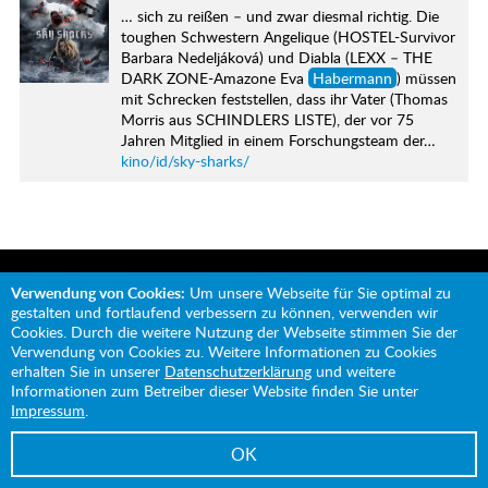
… sich zu reißen – und zwar diesmal richtig. Die
toughen Schwestern Angelique (HOSTEL-Survivor
Barbara Nedeljáková) und Diabla (LEXX – THE
DARK ZONE-Amazone Eva
Habermann
) müssen
mit Schrecken feststellen, dass ihr Vater (Thomas
Morris aus SCHINDLERS LISTE), der vor 75
Jahren Mitglied in einem Forschungsteam der…
kino/id/sky-sharks/
Verwendung von Cookies:
Um unsere Webseite für Sie optimal zu
gestalten und fortlaufend verbessern zu können, verwenden wir
Cookies. Durch die weitere Nutzung der Webseite stimmen Sie der
Mit Unterstützung von:
Verwendung von Cookies zu. Weitere Informationen zu Cookies
erhalten Sie in unserer
Datenschutzerklärung
und weitere
Informationen zum Betreiber dieser Website finden Sie unter
Impressum
.
Impressum
Datenschutz
OK