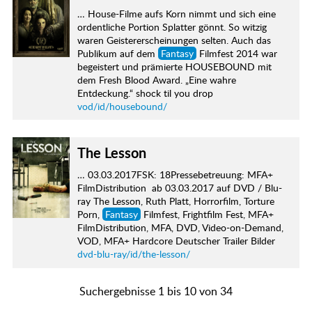
… House-Filme aufs Korn nimmt und sich eine
ordentliche Portion Splatter gönnt. So witzig
waren Geistererscheinungen selten. Auch das
Publikum auf dem
Fantasy
Filmfest 2014 war
begeistert und prämierte HOUSEBOUND mit
dem Fresh Blood Award. „Eine wahre
Entdeckung.“ shock til you drop
vod/id/housebound/
The Lesson
… 03.03.2017FSK: 18Pressebetreuung: MFA+
FilmDistribution ab 03.03.2017 auf DVD / Blu-
ray The Lesson, Ruth Platt, Horrorfilm, Torture
Porn,
Fantasy
Filmfest, Frightfilm Fest, MFA+
FilmDistribution, MFA, DVD, Video-on-Demand,
VOD, MFA+ Hardcore Deutscher Trailer Bilder
dvd-blu-ray/id/the-lesson/
Suchergebnisse 1 bis 10 von 34