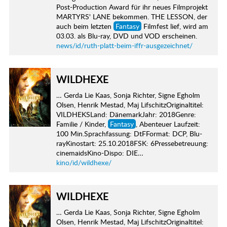
Post-Production Award für ihr neues Filmprojekt
MARTYRS' LANE bekommen. THE LESSON, der
auch beim letzten
Fantasy
Filmfest lief, wird am
03.03. als Blu-ray, DVD und VOD erscheinen.
news/id/ruth-platt-beim-iffr-ausgezeichnet/
WILDHEXE
… Gerda Lie Kaas, Sonja Richter, Signe Egholm
Olsen, Henrik Mestad, Maj LifschitzOriginaltitel:
VILDHEKSLand: DänemarkJahr: 2018Genre:
Familie / Kinder,
Fantasy
, Abenteuer Laufzeit:
100 Min.Sprachfassung: DtFFormat: DCP, Blu-
rayKinostart: 25.10.2018FSK: 6Pressebetreuung:
cinemaidsKino-Dispo: DIE…
kino/id/wildhexe/
WILDHEXE
… Gerda Lie Kaas, Sonja Richter, Signe Egholm
Olsen, Henrik Mestad, Maj LifschitzOriginaltitel: