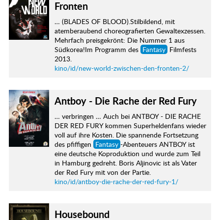
Fronten
… (BLADES OF BLOOD).Stilbildend, mit
atemberaubend choreografierten Gewaltexzessen.
Mehrfach preisgekrönt: Die Nummer 1 aus
Südkorea!Im Programm des
Fantasy
Filmfests
2013.
kino/id/new-world-zwischen-den-fronten-2/
Antboy - Die Rache der Red Fury
… verbringen … Auch bei ANTBOY - DIE RACHE
DER RED FURY kommen Superheldenfans wieder
voll auf ihre Kosten. Die spannende Fortsetzung
des pfiffigen
Fantasy
-Abenteuers ANTBOY ist
eine deutsche Koproduktion und wurde zum Teil
in Hamburg gedreht. Boris Aljinovic ist als Vater
der Red Fury mit von der Partie.
kino/id/antboy-die-rache-der-red-fury-1/
Housebound