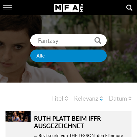
Titel
Relevanz
Datum
RUTH PLATT BEIM IFFR
AUSGEZEICHNET
… Regisseurin von THE LESSON, den Filmmore