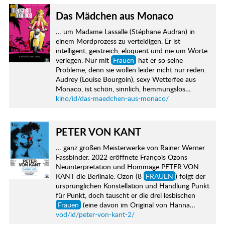
Das Mädchen aus Monaco
… um Madame Lassalle (Stéphane Audran) in
einem Mordprozess zu verteidigen. Er ist
intelligent, geistreich, eloquent und nie um Worte
verlegen. Nur mit
Frauen
hat er so seine
Probleme, denn sie wollen leider nicht nur reden.
Audrey (Louise Bourgoin), sexy Wetterfee aus
Monaco, ist schön, sinnlich, hemmungslos…
kino/id/das-maedchen-aus-monaco/
PETER VON KANT
… ganz großen Meisterwerke von Rainer Werner
Fassbinder. 2022 eröffnete François Ozons
Neuinterpretation und Hommage PETER VON
KANT die Berlinale. Ozon (8
FRAUEN
) folgt der
ursprünglichen Konstellation und Handlung Punkt
für Punkt, doch tauscht er die drei lesbischen
Frauen
(eine davon im Original von Hanna…
vod/id/peter-von-kant-2/