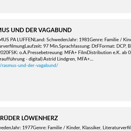
MUS UND DER VAGABUND
US PA LUFFENLand: SchwedenJahr: 1981Genre: Familie / Kinde
urverfilmungLaufzeit: 97 Min.Sprachfassung: DtFFormat: DCP, B
2020FSK: o.A.Pressebetreuung: MFA+ FilmDistribution e.K. ab 
aufführung - digital) Astrid Lindgren, MFA+…
d/rasmus-und-der-vagabund/
BRÜDER LÖWENHERZ
denJahr: 1977Genre: Familie / Kinder, Klassiker, Literaturverfi