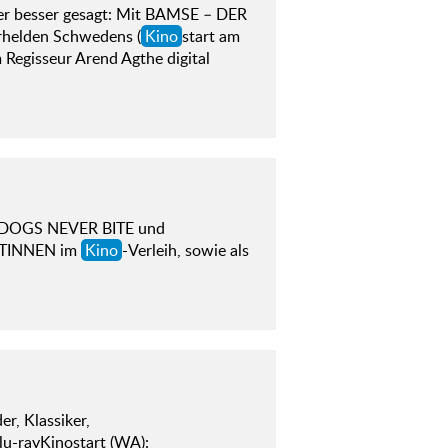
r besser gesagt: Mit BAMSE – DER
helden Schwedens (
Kino
start am
gisseur Arend Agthe digital
DOGS NEVER BITE und
NTINNEN im
Kino
-Verleih, sowie als
, Klassiker,
lu-rayKinostart (WA):