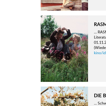
RAS
… RASM
Literat
01.11.
(Wieder
kino/i
DIE 
… Schwe