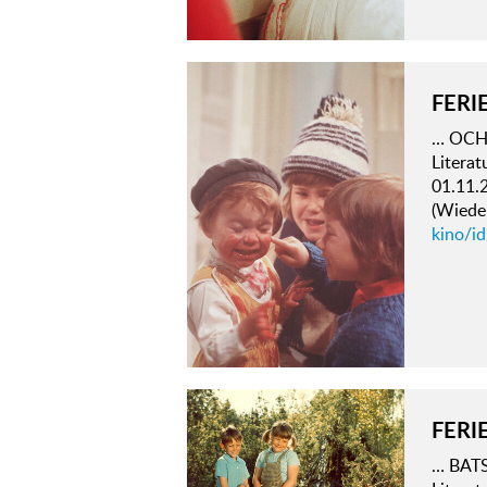
FERI
… OCH 
Literat
01.11.
(Wieder
kino/id
FERI
… BATS