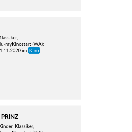
assiker,
lu-rayKinostart (WA):
01.11.2020 im
Kino
 PRINZ
der, Klassiker,