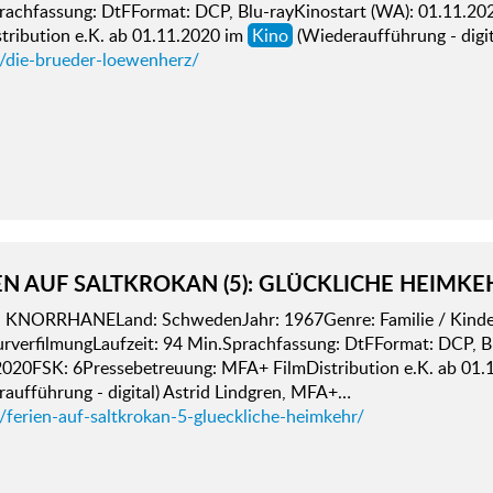
rachfassung: DtFFormat: DCP, Blu-rayKinostart (WA): 01.11.2
tribution e.K. ab 01.11.2020 im
Kino
(Wiederaufführung - digi
d/die-brueder-loewenherz/
EN AUF SALTKROKAN (5): GLÜCKLICHE HEIMKE
KNORRHANELand: SchwedenJahr: 1967Genre: Familie / Kinder,
urverfilmungLaufzeit: 94 Min.Sprachfassung: DtFFormat: DCP, B
2020FSK: 6Pressebetreuung: MFA+ FilmDistribution e.K. ab 01
aufführung - digital) Astrid Lindgren, MFA+…
/ferien-auf-saltkrokan-5-glueckliche-heimkehr/