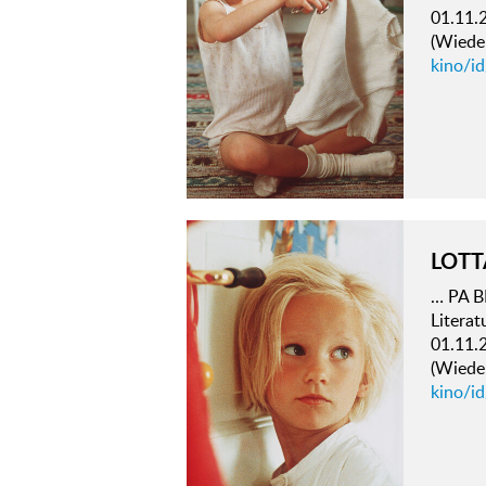
01.11.
(Wieder
kino/id
LOTT
… PA B
Literat
01.11.
(Wieder
kino/i