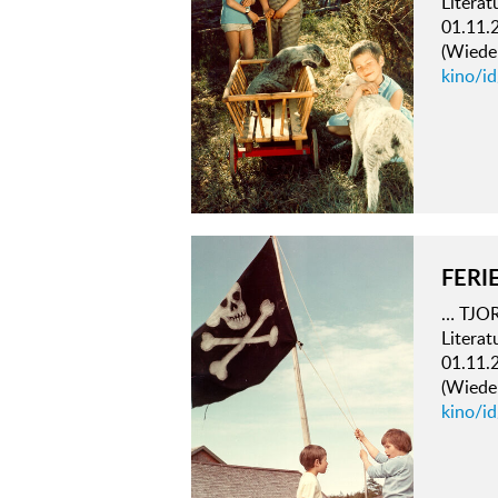
Literat
01.11.
(Wieder
kino/i
FERI
… TJOR
Literat
01.11.
(Wieder
kino/id