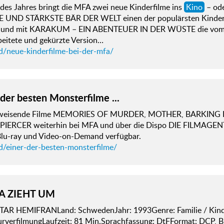
des Jahres bringt die MFA zwei neue Kinderfilme ins
Kino
– ode
E UND STÄRKSTE BÄR DER WELT einen der populärsten Kinder
) und mit KARAKUM – EIN ABENTEUER IN DER WÜSTE die vom Re
beitete und gekürzte Version…
d/neue-kinderfilme-bei-der-mfa/
 der besten Monsterfilme ...
weisende Filme MEMORIES OF MURDER, MOTHER, BARKING 
ERCER weiterhin bei MFA und über die Dispo DIE FILMAGE
lu-ray und Video-on-Demand verfügbar.
d/einer-der-besten-monsterfilme/
A ZIEHT UM
TAR HEMIFRANLand: SchwedenJahr: 1993Genre: Familie / Kinder
urverfilmungLaufzeit: 81 Min.Sprachfassung: DtFFormat: DCP, B