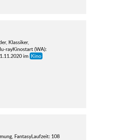
r, Klassiker,
lu-rayKinostart (WA):
01.11.2020 im
Kino
lmung, FantasyLaufzeit: 108