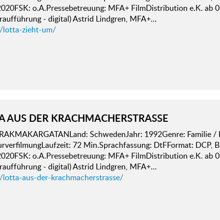
2020FSK: o.A.Pressebetreuung: MFA+ FilmDistribution e.K. ab 
aufführung - digital) Astrid Lindgren, MFA+…
/lotta-zieht-um/
A AUS DER KRACHMACHERSTRASSE
RAKMAKARGATANLand: SchwedenJahr: 1992Genre: Familie / Kin
urverfilmungLaufzeit: 72 Min.Sprachfassung: DtFFormat: DCP, B
2020FSK: o.A.Pressebetreuung: MFA+ FilmDistribution e.K. ab 
aufführung - digital) Astrid Lindgren, MFA+…
d/lotta-aus-der-krachmacherstrasse/