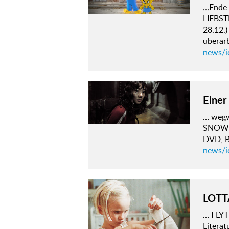
…Ende 
LIEBST
28.12.
überar
news/i
Einer
… weg
SNOWPI
DVD, B
news/i
LOTT
… FLYT
Literat