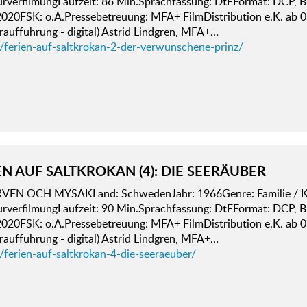
urverfilmungLaufzeit: 86 Min.Sprachfassung: DtFFormat: DCP, B
2020FSK: o.A.Pressebetreuung: MFA+ FilmDistribution e.K. ab 
aufführung - digital) Astrid Lindgren, MFA+…
d/ferien-auf-saltkrokan-2-der-verwunschene-prinz/
EN AUF SALTKROKAN (4): DIE SEERÄUBER
VEN OCH MYSAKLand: SchwedenJahr: 1966Genre: Familie / Kin
urverfilmungLaufzeit: 90 Min.Sprachfassung: DtFFormat: DCP, B
2020FSK: o.A.Pressebetreuung: MFA+ FilmDistribution e.K. ab 
aufführung - digital) Astrid Lindgren, MFA+…
/ferien-auf-saltkrokan-4-die-seeraeuber/