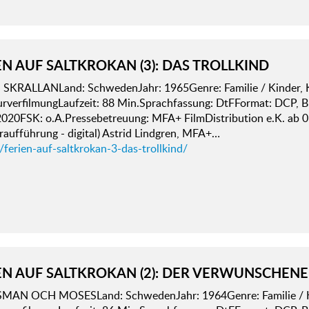
EN AUF SALTKROKAN (3): DAS TROLLKIND
SKRALLANLand: SchwedenJahr: 1965Genre: Familie / Kinder, Kl
urverfilmungLaufzeit: 88 Min.Sprachfassung: DtFFormat: DCP, B
2020FSK: o.A.Pressebetreuung: MFA+ FilmDistribution e.K. ab 
aufführung - digital) Astrid Lindgren, MFA+…
/ferien-auf-saltkrokan-3-das-trollkind/
EN AUF SALTKROKAN (2): DER VERWUNSCHENE
MAN OCH MOSESLand: SchwedenJahr: 1964Genre: Familie / Kin