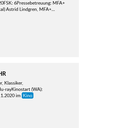
020FSK: 6Pressebetreuung: MFA+
tal) Astrid Lindgren, MFA+…
HR
 Klassiker,
lu-rayKinostart (WA):
.11.2020 im
Kino