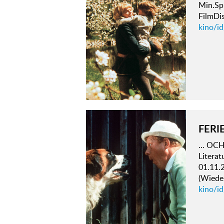
Min.Sp
FilmDis
kino/i
FERI
… OCH 
Literat
01.11.
(Wieder
kino/id