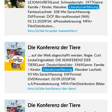
LEJONHJÄRTALand: SchwedenJahr: 1977Genre:
Familie / Kinder, Klassiker,
Literaturverfilmung
,
FantasyLaufzeit: 108 Min.Sprachfassung:
DtFFormat: DCP, Blu-rayKinostart (WA):
01.11.2020FSK: 6Pressebetreuung: MFA+
FilmDistribution…
kino/id/die-brueder-loewenherz/
Die Konferenz der Tiere
… auf der Welt abgeschafft werden. Regie: Curt
LindaOriginaltitel: DIE KONFERENZ DER
TIERELand: DeutschlandJahr: 1969Genre: Familie
/ Kinder,
Literaturverfilmung
, Klassiker Laufzeit:
93 Min.Sprachfassung: DtFFormat:
DVDKinostart: 03.09.2010FSK:
o.A.Pressebetreuung: MFA+FilmDistribution Bilder
kino/id/die-konferenz-der-tiere/
Die Konferenz der Tiere