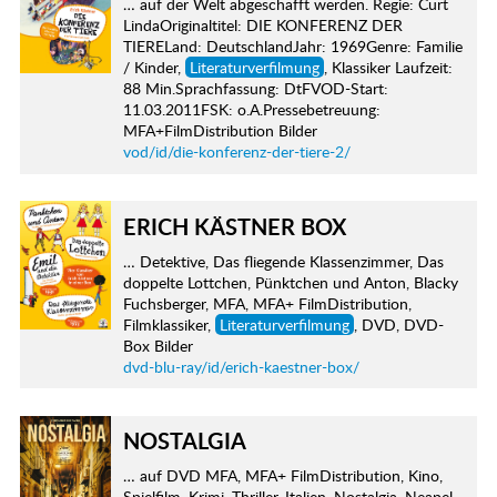
… auf der Welt abgeschafft werden. Regie: Curt
LindaOriginaltitel: DIE KONFERENZ DER
TIERELand: DeutschlandJahr: 1969Genre: Familie
/ Kinder,
Literaturverfilmung
, Klassiker Laufzeit:
88 Min.Sprachfassung: DtFVOD-Start:
11.03.2011FSK: o.A.Pressebetreuung:
MFA+FilmDistribution Bilder
vod/id/die-konferenz-der-tiere-2/
ERICH KÄSTNER BOX
… Detektive, Das fliegende Klassenzimmer, Das
doppelte Lottchen, Pünktchen und Anton, Blacky
Fuchsberger, MFA, MFA+ FilmDistribution,
Filmklassiker,
Literaturverfilmung
, DVD, DVD-
Box Bilder
dvd-blu-ray/id/erich-kaestner-box/
NOSTALGIA
… auf DVD MFA, MFA+ FilmDistribution, Kino,
Spielfilm, Krimi, Thriller, Italien, Nostalgia, Neapel,