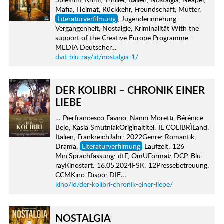
Mafia, Heimat, Rückkehr, Freundschaft, Mutter,
Literaturverfilmung
, Jugenderinnerung,
Vergangenheit, Nostalgie, Kriminalität With the
support of the Creative Europe Programme -
MEDIA Deutscher…
dvd-blu-ray/id/nostalgia-1/
DER KOLIBRI – CHRONIK EINER
LIEBE
… Pierfrancesco Favino, Nanni Moretti, Bérénice
Bejo, Kasia SmutniakOriginaltitel: IL COLIBRÌLand:
Italien, FrankreichJahr: 2022Genre: Romantik,
Drama,
Literaturverfilmung
Laufzeit: 126
Min.Sprachfassung: dtF, OmUFormat: DCP, Blu-
rayKinostart: 16.05.2024FSK: 12Pressebetreuung:
CCMKino-Dispo: DIE…
kino/id/der-kolibri-chronik-einer-liebe/
NOSTALGIA