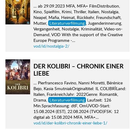
… ab 29.09.2023 MFA, MFA+ FilmDistribution,
Kino, Spielfilm, Krimi, Thriller, Italien, Nostalgia,
Neapel, Mafia, Heimat, Rückkehr, Freundschaft,
Mutter,
Literaturverfilmung
, Jugenderinnerung,
Vergangenheit, Nostalgie, Kriminalität, Video-on-
Demand, VOD With the support of the Creative
Europe Programme -…
vod/id/nostalgia-2/
DER KOLIBRI – CHRONIK EINER
LIEBE
… Pierfrancesco Favino, Nanni Moretti, Bérénice
Bejo, Kasia SmutniakOriginaltitel: IL COLIBRÌLand:
Italien, FrankreichJahr: 2022Genre: Romantik,
Drama,
Literaturverfilmung
Laufzeit: 126
Min.Sprachfassung: dtF, OmUVOD-Start:
15.08.2024 (EST), 22.08.2024 (TVOD)FSK: 12
digital ab 15.08.2024 MFA, MFA+…
vod/id/der-kolibri-chronik-einer-liebe-1/