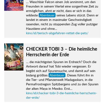
… Waschbär Falcon einen Job annimmt, um den
Freunden in seinem Viertel eine sorgenfreie Zeit zu
ermöglichen, ahnt er nicht, dass er sich in das
wildeste
Abenteuer
seines Lebens stürzt. Denn er
landet in einem in maximaler Geschwindigkeit
rasenden, nicht zu stoppenden Zug voller putziger
Haustiere und ohne…
kino/id/tierisch-abgefahren-rettet-die-pets/
CHECKER TOBI 3 – Die heimliche
Herrscherin der Erde
… die mächtigsten Spuren im Erdreich? Doch die
Antwort darauf hat Tobi wieder vergessen. Er
begibt sich auf Spurensuche, und damit auf sein
bislang größtes
Abenteuer
. Dieses führt ihn in
die Tier- und Pflanzenwelt Madagaskars, in die
Permafrostregion Spitzbergens und zu den Spuren
der alten Maya in Mexiko. Erst…
kino/id/checker-tobi-3-die-heimliche-herrscherin-
der-erde/