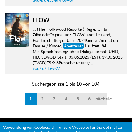
dvd-blu-ray/id/flow-3/
FLOW
… (The Hollywood Reporter) Regie: Gints
ZilbalodisOriginaltitel: FLOWLand: Lettland,
Frankreich, BelgienJahr: 2024Genre: Animation,
Familie / Kinder,
Abenteuer
Laufzeit: 84
Min.Sprachfassung: ohne DialogeFormat: UHD,
HD, SDVOD-Start: 05.06.2025 (EST), 19.06.2025
(TVOD)FSK: 6Pressebetreuung:…
vod/id/flow-2/
Suchergebnisse 1 bis 10 von 104
1
2
3
4
5
6
nächste
Verwendung von Cookies:
Um unsere Webseite für Sie optimal zu