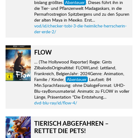
bislang größtes
Abenteuer
. Dieses führt ihn in
die Tier- und Pflanzenwelt Madagaskars, in die
Permafrostregion Spitzbergens und zu den Spuren
der alten Maya in Mexiko. Erst…
vod/id/checker-tobi-3-die-heimliche-herrscherin-
der-erde-2/
FLOW
… (The Hollywood Reporter) Regie: Gints
ZilbalodisOriginaltitel: FLOWLand: Lettland,
Frankreich, BelgienJahr: 2024Genre: Animation,
Familie / Kinder,
Abenteuer
Laufzeit: 84
Min.Sprachfassung: ohne DialogeFormat: UHD-
Blu-rayBonusmaterial: Animatic zu FLOW in voller
Länge, Präsentation "Die Entstehung…
dvd-blu-ray/id/flow-4/
TIERISCH ABGEFAHREN –
RETTET DIE PETS!