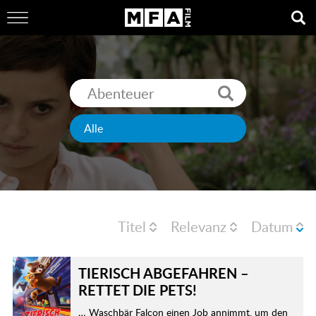
Titel
Relevanz
Datum
TIERISCH ABGEFAHREN –
RETTET DIE PETS!
… Waschbär Falcon einen Job annimmt, um den