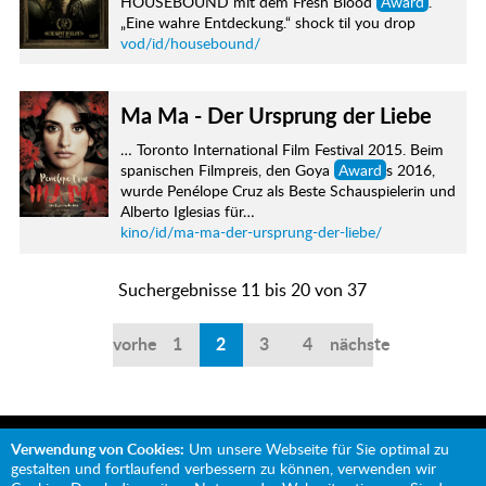
HOUSEBOUND mit dem Fresh Blood
Award
.
„Eine wahre Entdeckung.“ shock til you drop
vod/id/housebound/
Ma Ma - Der Ursprung der Liebe
… Toronto International Film Festival 2015. Beim
spanischen Filmpreis, den Goya
Award
s 2016,
wurde Penélope Cruz als Beste Schauspielerin und
Alberto Iglesias für…
kino/id/ma-ma-der-ursprung-der-liebe/
Suchergebnisse 11 bis 20 von 37
vorherige
1
2
3
4
nächste
Verwendung von Cookies:
Um unsere Webseite für Sie optimal zu
gestalten und fortlaufend verbessern zu können, verwenden wir