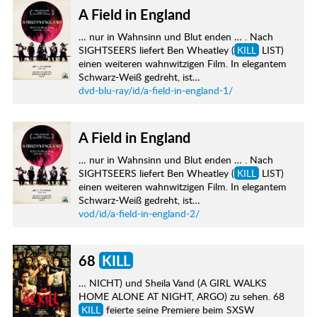
A Field in England
… nur in Wahnsinn und Blut enden … . Nach
SIGHTSEERS liefert Ben Wheatley (
KILL
LIST)
einen weiteren wahnwitzigen Film. In elegantem
Schwarz-Weiß gedreht, ist…
dvd-blu-ray/id/a-field-in-england-1/
A Field in England
… nur in Wahnsinn und Blut enden … . Nach
SIGHTSEERS liefert Ben Wheatley (
KILL
LIST)
einen weiteren wahnwitzigen Film. In elegantem
Schwarz-Weiß gedreht, ist…
vod/id/a-field-in-england-2/
68
KILL
… NICHT) und Sheila Vand (A GIRL WALKS
HOME ALONE AT NIGHT, ARGO) zu sehen. 68
KILL
feierte seine Premiere beim SXSW