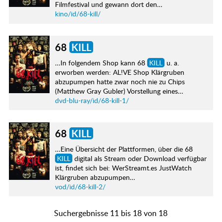
Filmfestival und gewann dort den…
kino/id/68-kill/
68
KILL
…In folgendem Shop kann 68
KILL
u. a.
erworben werden: AL!VE Shop Klärgruben
abzupumpen hatte zwar noch nie zu Chips
(Matthew Gray Gubler) Vorstellung eines…
dvd-blu-ray/id/68-kill-1/
68
KILL
…Eine Übersicht der Plattformen, über die 68
KILL
digital als Stream oder Download verfügbar
ist, findet sich bei: WerStreamt.es JustWatch
Klärgruben abzupumpen…
vod/id/68-kill-2/
Suchergebnisse 11 bis 18 von 18