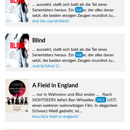
… aussieht, stellt sich bald als die Tat eines
Serientäters heraus. Ein
Kill
er, der alles daran
setzt, die beiden einzigen Zeugen mundtot zu…
dvd-blu-ray/id/blind/
Blind
… aussieht, stellt sich bald als die Tat eines
Serientäters heraus. Ein
Kill
er, der alles daran
setzt, die beiden einzigen Zeugen mundtot zu…
vod/id/blind-2/
A Field in England
… nur in Wahnsinn und Blut enden … . Nach
SIGHTSEERS liefert Ben Wheatley (
KILL
LIST)
einen weiteren wahnwitzigen Film. In elegantem
Schwarz-Weiß gedreht, ist…
kino/id/a-field-in-england/