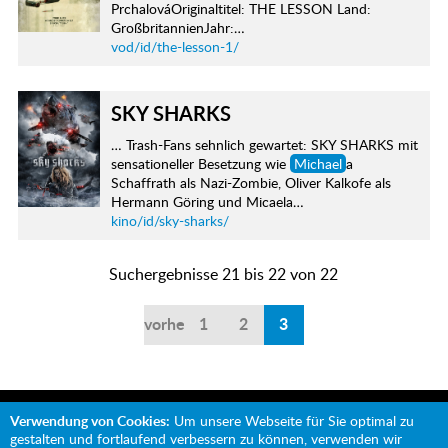
PrchalováOriginaltitel: THE LESSON Land:
GroßbritannienJahr:…
vod/id/the-lesson-1/
SKY SHARKS
… Trash-Fans sehnlich gewartet: SKY SHARKS mit
sensationeller Besetzung wie
Michael
a
Schaffrath als Nazi-Zombie, Oliver Kalkofe als
Hermann Göring und Micaela…
kino/id/sky-sharks/
Suchergebnisse 21 bis 22 von 22
vorherige
1
2
3
Verwendung von Cookies:
Um unsere Webseite für Sie optimal zu
gestalten und fortlaufend verbessern zu können, verwenden wir