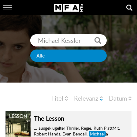
Titel
Relevanz
Datum
The Lesson
… ausgeklügelter Thriller. Regie: Ruth PlattMit:
Robert Hands, Evan Bendall,
Michael
a