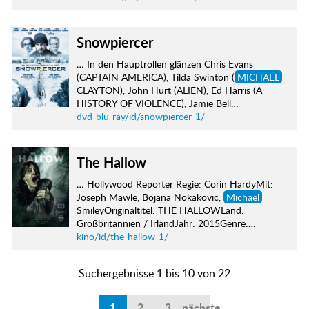
Snowpiercer
… In den Hauptrollen glänzen Chris Evans
(CAPTAIN AMERICA), Tilda Swinton (
MICHAEL
CLAYTON), John Hurt (ALIEN), Ed Harris (A
HISTORY OF VIOLENCE), Jamie Bell…
dvd-blu-ray/id/snowpiercer-1/
The Hallow
… Hollywood Reporter Regie: Corin HardyMit:
Joseph Mawle, Bojana Nokakovic,
Michael
SmileyOriginaltitel: THE HALLOWLand:
Großbritannien / IrlandJahr: 2015Genre:…
kino/id/the-hallow-1/
Suchergebnisse 1 bis 10 von 22
1
2
3
nächste