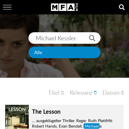
Titel
Relevanz
Datum
The Lesson
… ausgeklügelter Thriller. Regie: Ruth PlattMit:
Robert Hands, Evan Bendall,
Michael
a