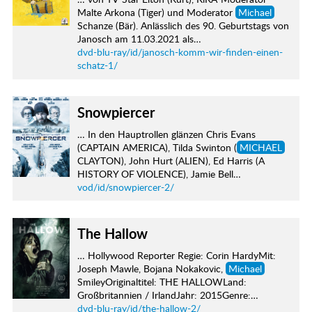
Malte Arkona (Tiger) und Moderator
Michael
Schanze (Bär). Anlässlich des 90. Geburtstags von
Janosch am 11.03.2021 als…
dvd-blu-ray/id/janosch-komm-wir-finden-einen-
schatz-1/
Snowpiercer
… In den Hauptrollen glänzen Chris Evans
(CAPTAIN AMERICA), Tilda Swinton (
MICHAEL
CLAYTON), John Hurt (ALIEN), Ed Harris (A
HISTORY OF VIOLENCE), Jamie Bell…
vod/id/snowpiercer-2/
The Hallow
… Hollywood Reporter Regie: Corin HardyMit:
Joseph Mawle, Bojana Nokakovic,
Michael
SmileyOriginaltitel: THE HALLOWLand:
Großbritannien / IrlandJahr: 2015Genre:…
dvd-blu-ray/id/the-hallow-2/