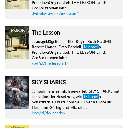
PrchalováOriginaltitel: THE LESSON Land:
GroßbritannienJahr:…
dvd-blu-ray/id/the-lesson/
The Lesson
… ausgeklügelter Thriller. Regie: Ruth PlattMit:
Robert Hands, Evan Bendall,
Michael
a
PrchalováOriginaltitel: THE LESSON Land:
GroßbritannienJahr:…
vod/id/the-lesson-1/
SKY SHARKS
… Trash-Fans sehnlich gewartet: SKY SHARKS mit
sensationeller Besetzung wie
Michael
a
Schaffrath als Nazi-Zombie, Oliver Kalkofe als
Hermann Göring und Micaela…
kino/id/sky-sharks/