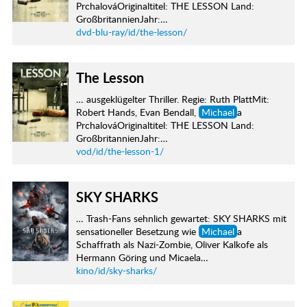
PrchalováOriginaltitel: THE LESSON Land:
GroßbritannienJahr:…
dvd-blu-ray/id/the-lesson/
The Lesson
… ausgeklügelter Thriller. Regie: Ruth PlattMit:
Robert Hands, Evan Bendall,
Michael
a
PrchalováOriginaltitel: THE LESSON Land:
GroßbritannienJahr:…
vod/id/the-lesson-1/
SKY SHARKS
… Trash-Fans sehnlich gewartet: SKY SHARKS mit
sensationeller Besetzung wie
Michael
a
Schaffrath als Nazi-Zombie, Oliver Kalkofe als
Hermann Göring und Micaela…
kino/id/sky-sharks/