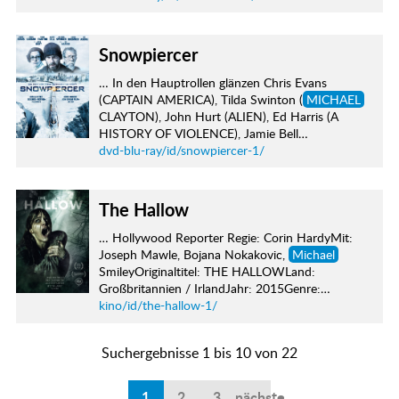
Snowpiercer
… In den Hauptrollen glänzen Chris Evans
(CAPTAIN AMERICA), Tilda Swinton (
MICHAEL
CLAYTON), John Hurt (ALIEN), Ed Harris (A
HISTORY OF VIOLENCE), Jamie Bell…
dvd-blu-ray/id/snowpiercer-1/
The Hallow
… Hollywood Reporter Regie: Corin HardyMit:
Joseph Mawle, Bojana Nokakovic,
Michael
SmileyOriginaltitel: THE HALLOWLand:
Großbritannien / IrlandJahr: 2015Genre:…
kino/id/the-hallow-1/
Suchergebnisse 1 bis 10 von 22
1
2
3
nächste