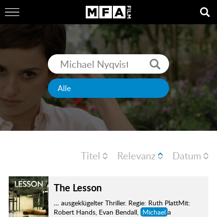
Titel
Relevanz
Datum
The Lesson
… ausgeklügelter Thriller. Regie: Ruth PlattMit:
Robert Hands, Evan Bendall,
Michael
a