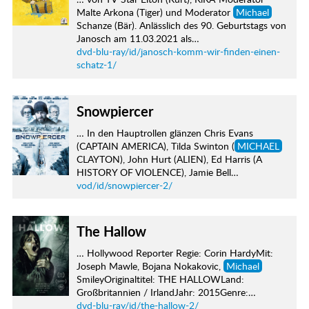
Malte Arkona (Tiger) und Moderator
Michael
Schanze (Bär). Anlässlich des 90. Geburtstags von
Janosch am 11.03.2021 als…
dvd-blu-ray/id/janosch-komm-wir-finden-einen-
schatz-1/
Snowpiercer
… In den Hauptrollen glänzen Chris Evans
(CAPTAIN AMERICA), Tilda Swinton (
MICHAEL
CLAYTON), John Hurt (ALIEN), Ed Harris (A
HISTORY OF VIOLENCE), Jamie Bell…
vod/id/snowpiercer-2/
The Hallow
… Hollywood Reporter Regie: Corin HardyMit:
Joseph Mawle, Bojana Nokakovic,
Michael
SmileyOriginaltitel: THE HALLOWLand:
Großbritannien / IrlandJahr: 2015Genre:…
dvd-blu-ray/id/the-hallow-2/