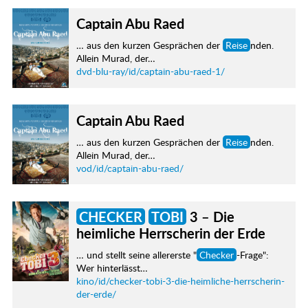
Captain Abu Raed
… aus den kurzen Gesprächen der
Reise
nden.
Allein Murad, der…
dvd-blu-ray/id/captain-abu-raed-1/
Captain Abu Raed
… aus den kurzen Gesprächen der
Reise
nden.
Allein Murad, der…
vod/id/captain-abu-raed/
CHECKER
TOBI
3 – Die
heimliche Herrscherin der Erde
… und stellt seine allererste "
Checker
-Frage":
Wer hinterlässt…
kino/id/checker-tobi-3-die-heimliche-herrscherin-
der-erde/