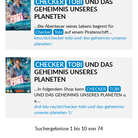
CHECKER
TOBI
UND DAS
GEHEIMNIS UNSERES
PLANETEN
…ßte Abenteuer seines Lebens beginnt für
Checker
Tobi
auf einem Piratenschiff…
kino/id/checker-tobi-und-das-geheimnis-unseres-
planeten/
CHECKER
TOBI
UND DAS
GEHEIMNIS UNSERES
PLANETEN
…In folgendem Shop kann
CHECKER
TOBI
UND DAS GEHEIMNIS UNSERES PLANETEN u.
a.…
dvd-blu-ray/id/checker-tobi-und-das-geheimnis-
unseres-planeten-1/
Suchergebnisse 1 bis 10 von 74