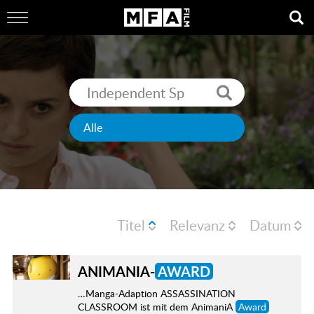
Titel
Relevanz
Datum
ANIMANIA-
AWARD
…Manga-Adaption ASSASSINATION
CLASSROOM ist mit dem AnimaniA
Award