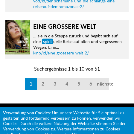
vod/id/der-schamane-und-die-schlange-eine-
reise-auf-dem-amazonas-2/
EINE GRÖSSERE WELT
… sie in die Steppe zurück und begibt sich auf
eine
spirit
uelle Reise auf alten und vergessenen
Wegen. Eine…
kino/id/eine-groessere-welt-2/
Suchergebnisse 1 bis 10 von 51
1
2
3
4
5
6
nächste
Verwendung von Cookies:
Um unsere Webseite für Sie optimal zu
gestalten und fortlaufend verbessern zu können, verwenden wir
Cookies. Durch die weitere Nutzung der Webseite stimmen Sie der
Verwendung von Cookies zu. Weitere Informationen zu Cookies
Mit Unterstützung von: