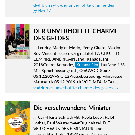
dvd-blu-ray/id/der-unverhoffte-charme-des-
geldes-1/
DER UNVERHOFFTE CHARME
DES GELDES
… Landry, Maripier Morin, Rémy Girard, Maxim
Roy, Vincent Leclerc Originaltitel: LA CHUTE DE
L'EMPIRE AMÉRICAINLand: KanadaJahr:
2018Genre: Komödie,
Kriminalfilm
Laufzeit: 123
Min.Sprachfassung: dtF, OmUVOD-Start:
05.12.2019FSK: 12Pressebetreuung: Filmpresse
Meuser ab 05.12.2019 als VOD MFA, MFA+…
vod/id/der-unverhoffte-charme-des-geldes-2/
Die verschwundene Miniatur
… Carl-Heinz SchrothMit: Paola Loew, Ralph
Lothar, Paul WestermeierOriginaltitel: DIE
VERSCHWUNDENE MINIATURLand:
DeutschlandJahr: 1954Genre: Komödie,