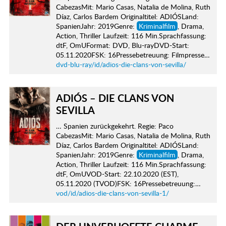
CabezasMit: Mario Casas, Natalia de Molina, Ruth
Díaz, Carlos Bardem Originaltitel: ADIÓSLand:
SpanienJahr: 2019Genre:
Kriminalfilm
, Drama,
Action, Thriller Laufzeit: 116 Min.Sprachfassung:
dtF, OmUFormat: DVD, Blu-rayDVD-Start:
05.11.2020FSK: 16Pressebetreuung: Filmpresse…
dvd-blu-ray/id/adios-die-clans-von-sevilla/
ADIÓS – DIE CLANS VON
SEVILLA
… Spanien zurückgekehrt. Regie: Paco
CabezasMit: Mario Casas, Natalia de Molina, Ruth
Díaz, Carlos Bardem Originaltitel: ADIÓSLand:
SpanienJahr: 2019Genre:
Kriminalfilm
, Drama,
Action, Thriller Laufzeit: 116 Min.Sprachfassung:
dtF, OmUVOD-Start: 22.10.2020 (EST),
05.11.2020 (TVOD)FSK: 16Pressebetreuung:…
vod/id/adios-die-clans-von-sevilla-1/