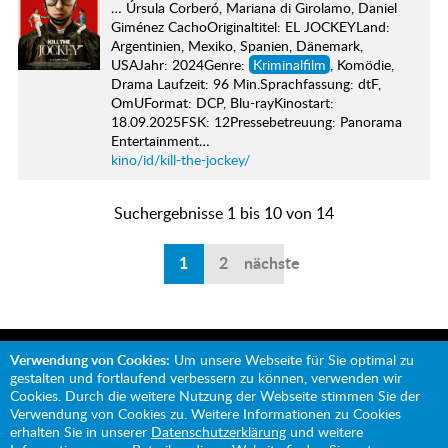
… Úrsula Corberó, Mariana di Girolamo, Daniel
Giménez CachoOriginaltitel: EL JOCKEYLand:
Argentinien, Mexiko, Spanien, Dänemark,
USAJahr: 2024Genre:
Kriminalfilm
, Komödie,
Drama Laufzeit: 96 Min.Sprachfassung: dtF,
OmUFormat: DCP, Blu-rayKinostart:
18.09.2025FSK: 12Pressebetreuung: Panorama
Entertainment…
kino/id/kill-the-jockey/
Suchergebnisse 1 bis 10 von 14
1
2
nächste
Verwendung von Cookies:
Um unsere Webseite für Sie optimal zu
gestalten und fortlaufend verbessern zu können, verwenden wir
Cookies. Durch die weitere Nutzung der Webseite stimmen Sie der
Verwendung von Cookies zu. Weitere Informationen zu Cookies
Mit Unterstützung von:
erhalten Sie in unserer
Datenschutzerklärung
und weitere