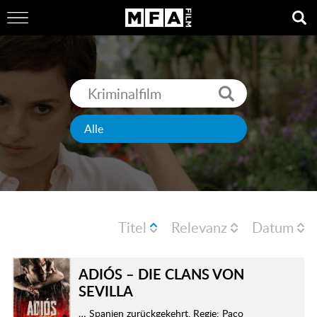
Titel
Relevanz
Datum
ADIÓS – DIE CLANS VON
SEVILLA
… Spanien zurückgekehrt. Regie: Paco