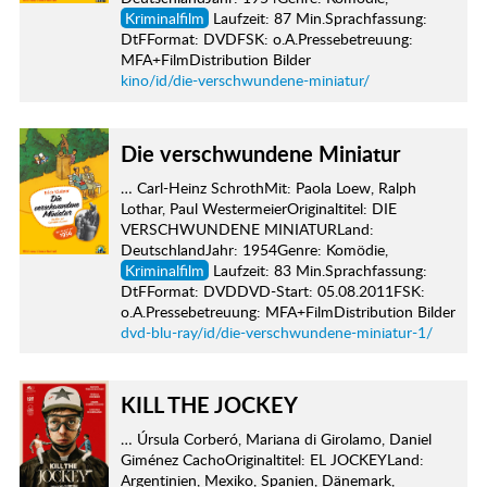
Kriminalfilm
Laufzeit: 87 Min.Sprachfassung:
DtFFormat: DVDFSK: o.A.Pressebetreuung:
MFA+FilmDistribution Bilder
kino/id/die-verschwundene-miniatur/
Die verschwundene Miniatur
… Carl-Heinz SchrothMit: Paola Loew, Ralph
Lothar, Paul WestermeierOriginaltitel: DIE
VERSCHWUNDENE MINIATURLand:
DeutschlandJahr: 1954Genre: Komödie,
Kriminalfilm
Laufzeit: 83 Min.Sprachfassung:
DtFFormat: DVDDVD-Start: 05.08.2011FSK:
o.A.Pressebetreuung: MFA+FilmDistribution Bilder
dvd-blu-ray/id/die-verschwundene-miniatur-1/
KILL THE JOCKEY
… Úrsula Corberó, Mariana di Girolamo, Daniel
Giménez CachoOriginaltitel: EL JOCKEYLand:
Argentinien, Mexiko, Spanien, Dänemark,