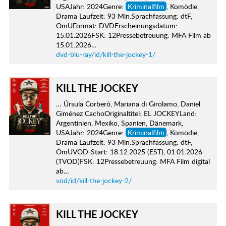
USAJahr: 2024Genre:
Kriminalfilm
, Komödie,
Drama Laufzeit: 93 Min.Sprachfassung: dtF,
OmUFormat: DVDErscheinungsdatum:
15.01.2026FSK: 12Pressebetreuung: MFA Film ab
15.01.2026…
dvd-blu-ray/id/kill-the-jockey-1/
KILL THE JOCKEY
… Úrsula Corberó, Mariana di Girolamo, Daniel
Giménez CachoOriginaltitel: EL JOCKEYLand:
Argentinien, Mexiko, Spanien, Dänemark,
USAJahr: 2024Genre:
Kriminalfilm
, Komödie,
Drama Laufzeit: 93 Min.Sprachfassung: dtF,
OmUVOD-Start: 18.12.2025 (EST), 01.01.2026
(TVOD)FSK: 12Pressebetreuung: MFA Film digital
ab…
vod/id/kill-the-jockey-2/
KILL THE JOCKEY