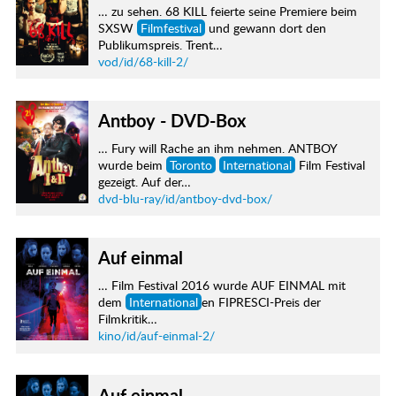
… zu sehen. 68 KILL feierte seine Premiere beim
SXSW
Filmfestival
und gewann dort den
Publikumspreis. Trent…
vod/id/68-kill-2/
Antboy - DVD-Box
… Fury will Rache an ihm nehmen. ANTBOY
wurde beim
Toronto
International
Film Festival
gezeigt. Auf der…
dvd-blu-ray/id/antboy-dvd-box/
Auf einmal
… Film Festival 2016 wurde AUF EINMAL mit
dem
International
en FIPRESCI-Preis der
Filmkritik…
kino/id/auf-einmal-2/
Auf einmal