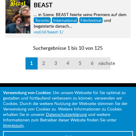
BEAST
… in Szene. BEAST feierte seine Premiere auf dem
Toronto
International
Filmfestival
und
begeisterte danach…
vod/id/beast-1/
Suchergebnisse 1 bis 10 von 125
1
2
3
4
5
6
nächste
Verwendung von Cookies:
Um unsere Webseite für Sie optimal zu
gestalten und fortlaufend verbessern zu können, verwenden wir
Cookies. Durch die weitere Nutzung der Webseite stimmen Sie der
Verwendung von Cookies zu. Weitere Informationen zu Cookies
Mit Unterstützung von:
erhalten Sie in unserer
Datenschutzerklärung
und weitere
Informationen zum Betreiber dieser Website finden Sie unter
Impressum
.