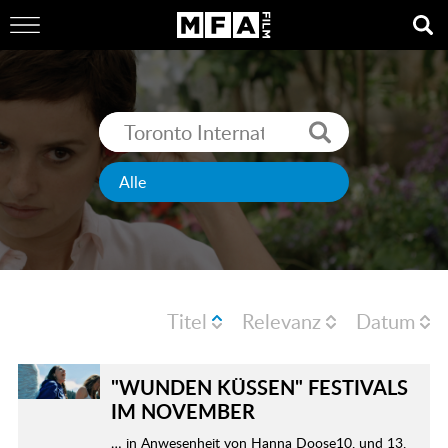
Titel
Relevanz
Datum
"WUNDEN KÜSSEN" FESTIVALS
IM NOVEMBER
… in Anwesenheit von Hanna Doose10. und 13.