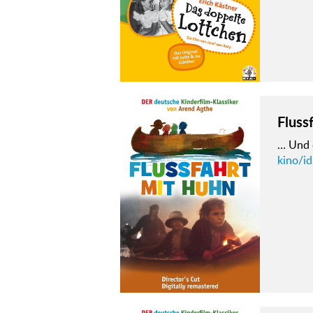
Fluss
… Und d
kino/id