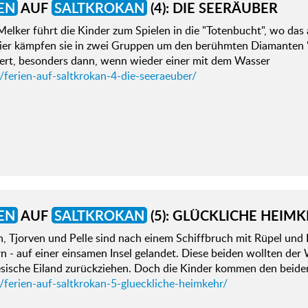
EN
AUF
SALTKROKAN
(4): DIE SEERÄUBER
elker führt die Kinder zum Spielen in die "Totenbucht", wo das al
Hier kämpfen sie in zwei Gruppen um den berühmten Diamanten "M
tert, besonders dann, wenn wieder einer mit dem Wasser
/ferien-auf-saltkrokan-4-die-seeraeuber/
EN
AUF
SALTKROKAN
(5): GLÜCKLICHE HEIM
n, Tjorven und Pelle sind nach einem Schiffbruch mit Rüpel und
 - auf einer einsamen Insel gelandet. Diese beiden wollten der 
esische Eiland zurückziehen. Doch die Kinder kommen den beide
/ferien-auf-saltkrokan-5-glueckliche-heimkehr/