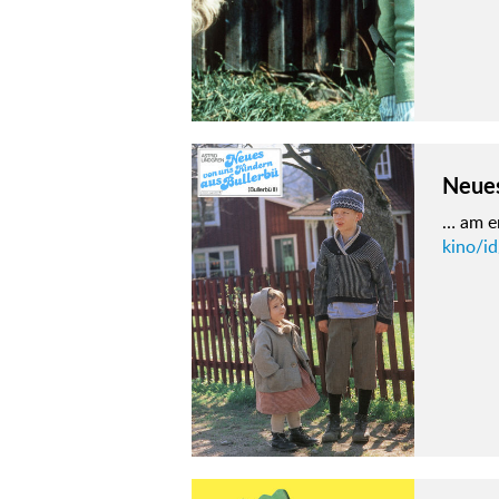
Neues
… am e
kino/i