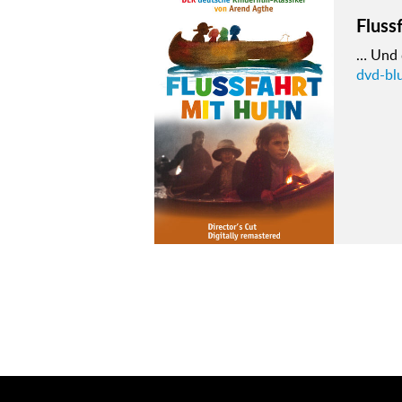
Fluss
… Und d
dvd-blu