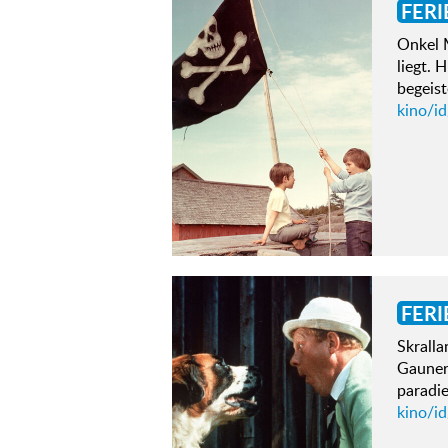
FERI
Onkel M
liegt. 
begeis
kino/id
FERI
Skralla
Gaunern
paradi
kino/id