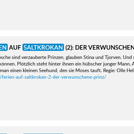
EN
AUF
SALTKROKAN
(2): DER VERWUNSCHEN
ösche sind verzauberte Prinzen, glauben Stina und Tjorven. Und s
können. Plötzlich steht hinter ihnen ein hübscher junger Mann.
an einen kleinen Seehund, den sie Moses tauft. Regie: Olle He
d/ferien-auf-saltkrokan-2-der-verwunschene-prinz/