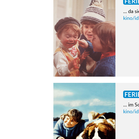
FERI
… da si
kino/id
FERI
… im S
kino/id