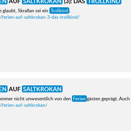
EN
AUF
SALTKROKAN
(3): DAS
TROLLKIND
e glaubt, Skrallan sei ein
Trollkind
.
/ferien-auf-saltkrokan-3-das-trollkind/
EN
AUF
SALTKROKAN
ommer nicht unwesentlich von den
Ferien
gästen geprägt. Auch
/ferien-auf-saltkrokan/