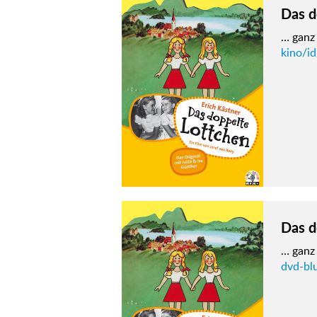
Das d
… ganz 
kino/i
Das d
… ganz 
dvd-bl