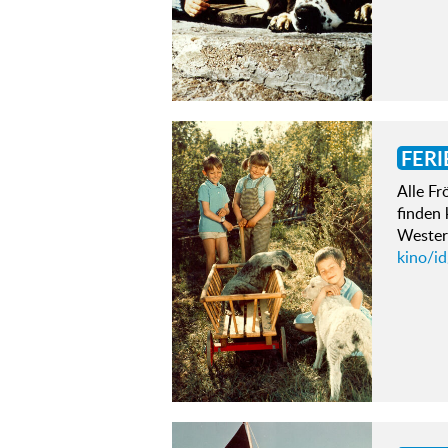
FERI
Alle Fr
finden 
Westerm
kino/i