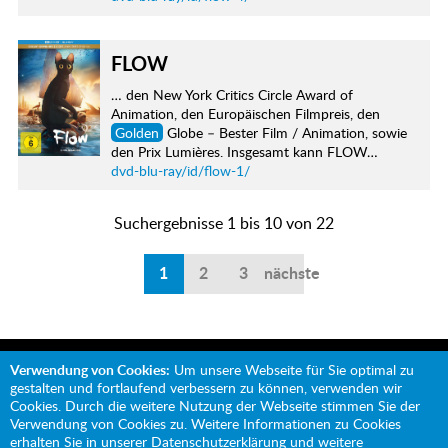
FLOW
… den New York Critics Circle Award of
Animation, den Europäischen Filmpreis, den
Golden
Globe – Bester Film / Animation, sowie
den Prix Lumières. Insgesamt kann FLOW…
dvd-blu-ray/id/flow-1/
Suchergebnisse 1 bis 10 von 22
1
2
3
nächste
Verwendung von Cookies:
Um unsere Webseite für Sie optimal zu
gestalten und fortlaufend verbessern zu können, verwenden wir
Cookies. Durch die weitere Nutzung der Webseite stimmen Sie der
Verwendung von Cookies zu. Weitere Informationen zu Cookies
Mit Unterstützung von:
erhalten Sie in unserer
Datenschutzerklärung
und weitere