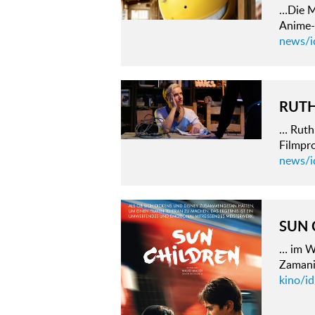
…Die M
Anime-
news/i
RUTH
… Ruth
Filmpr
news/id
SUN 
… im W
Zamani
kino/id