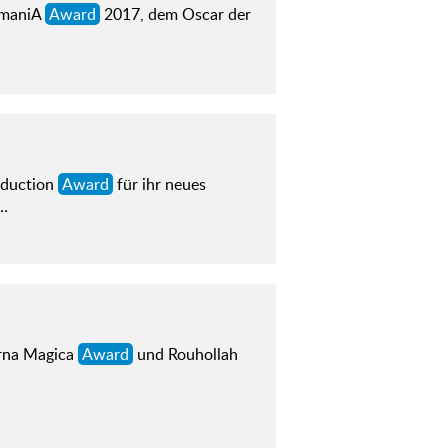
imaniA
Award
2017, dem Oscar der
oduction
Award
für ihr neues
…
erna Magica
Award
und Rouhollah