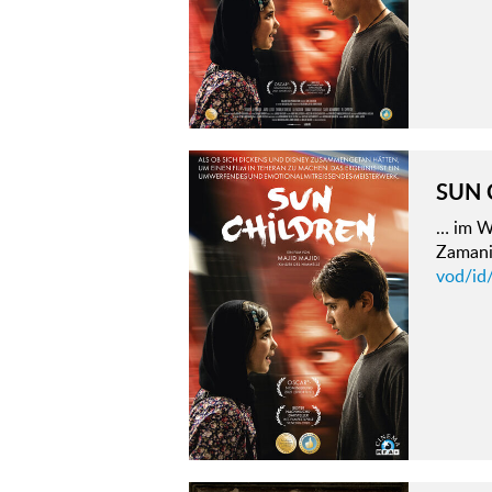
SUN 
… im W
Zamani
vod/id