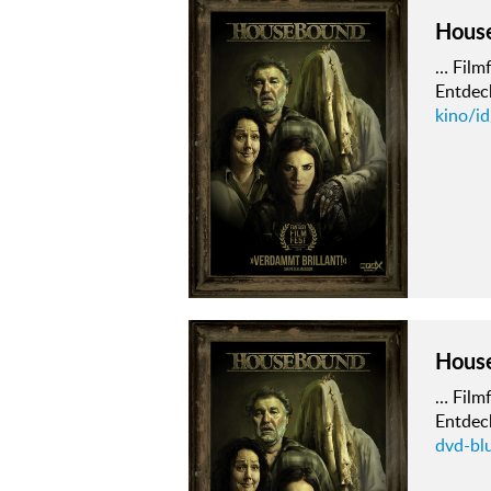
Hous
… Film
Entdeck
kino/i
Hous
… Film
Entdeck
dvd-bl