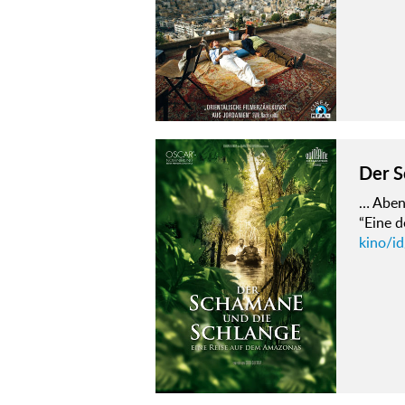
Der S
… Abent
“Eine d
kino/i