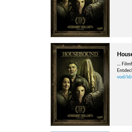
Hous
… Film
Entdeck
vod/id