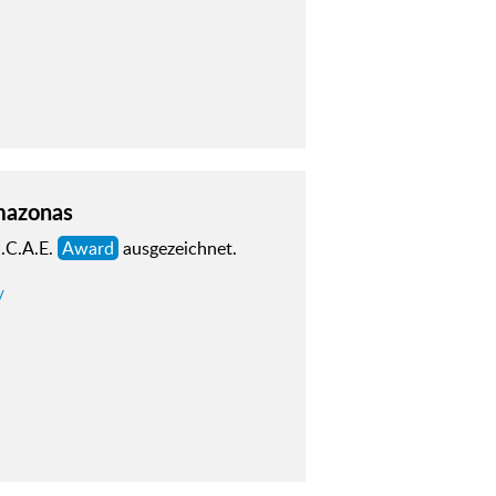
mazonas
I.C.A.E.
Award
ausgezeichnet.
/