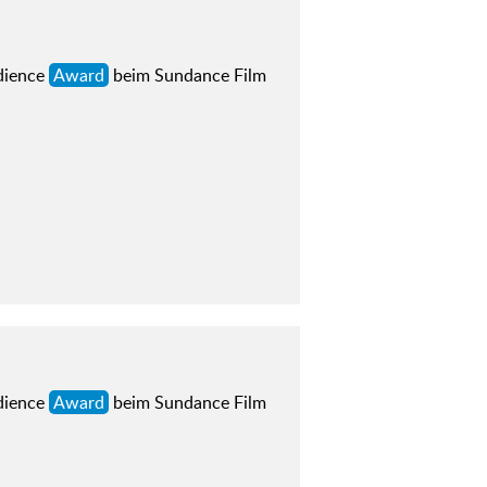
dience
Award
beim Sundance Film
dience
Award
beim Sundance Film