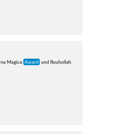
erna Magica
Award
und Rouhollah