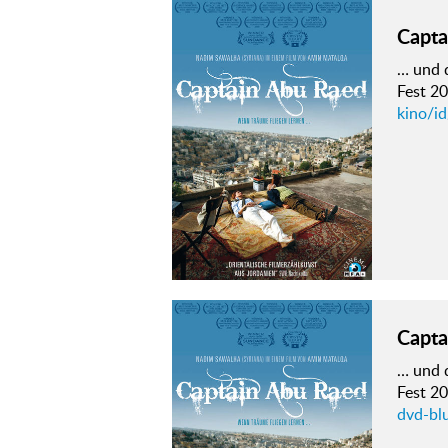
Capta
… und 
Fest 20
kino/i
Capta
… und 
Fest 20
dvd-bl