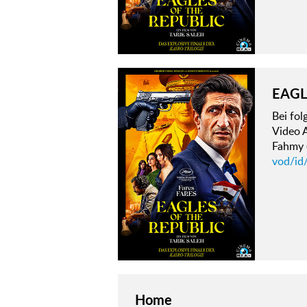
EAGL
Bei fo
Video A
Fahmy (
vod/id/
Home