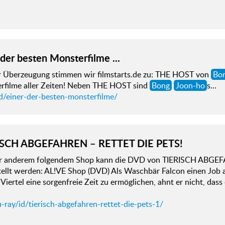
 der besten Monsterfilme ...
r Überzeugung stimmen wir filmstarts.de zu: THE HOST von
Bo
rfilme aller Zeiten! Neben THE HOST sind
Bong
Joon-ho
s…
d/einer-der-besten-monsterfilme/
ISCH ABGEFAHREN – RETTET DIE PETS!
er anderem folgendem Shop kann die DVD von TIERISCH ABGE
tellt werden: AL!VE Shop (DVD) Als Waschbär Falcon einen Job
Viertel eine sorgenfreie Zeit zu ermöglichen, ahnt er nicht, dass
-ray/id/tierisch-abgefahren-rettet-die-pets-1/