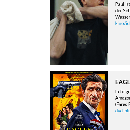
Paul is
der Sch
Wasser 
kino/i
EAGL
In fol
Amazon
(Fares 
dvd-blu