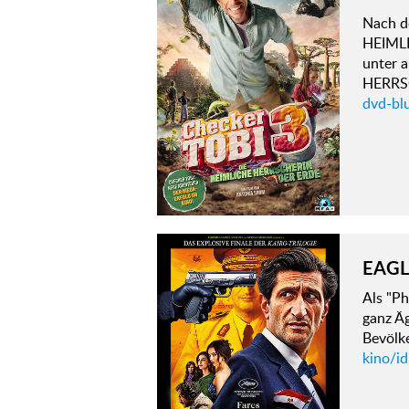
Nach d
HEIMLI
unter 
HERRS
dvd-blu
EAGL
Als "Ph
ganz Äg
Bevölke
kino/id