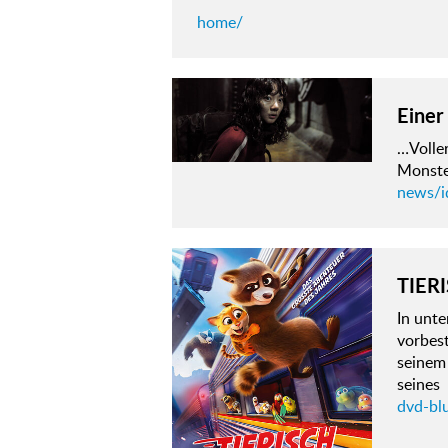
home/
Einer
…Volle
Monste
news/i
TIER
In unt
vorbes
seinem 
seines
dvd-blu