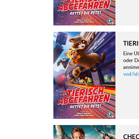
TIER
Eine Ü
oder D
annimmt
vod/id/
CHEC