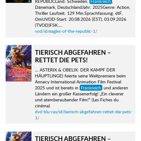
REPUBLICLand: Schweden,
Frankreich
,
Dänemark, DeutschlandJahr: 2025Genre: Action,
Thriller Laufzeit: 129 Min.Sprachfassung: dtF,
OmUVOD-Start: 20.08.2026 (EST), 03.09.2026
(TVOD)FSK:…
vod/id/eagles-of-the-republic-1/
TIERISCH ABGEFAHREN –
RETTET DIE PETS!
… ASTERIX & OBELIX: DER KAMPF DER
HÄUPTLINGE) feierte seine Weltpremiere beim
Annecy International Animation Film Festival
2025 und ist bereits in
Frankreich
und anderen
Ländern ein großer Kassenerfolg! „Ein cleverer
und atemberaubender Film!“ (Les Fiches du
cinéma)
dvd-blu-ray/id/tierisch-abgefahren-rettet-die-pets-
1/
TIERISCH ABGEFAHREN –