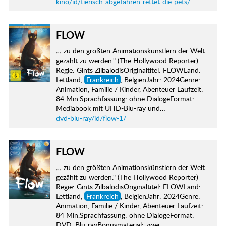
kino/id/tierisch-abgefahren-rettet-die-pets/
FLOW
… zu den größten Animationskünstlern der Welt
gezählt zu werden." (The Hollywood Reporter)
Regie: Gints ZilbalodisOriginaltitel: FLOWLand:
Lettland,
Frankreich
, BelgienJahr: 2024Genre:
Animation, Familie / Kinder, Abenteuer Laufzeit:
84 Min.Sprachfassung: ohne DialogeFormat:
Mediabook mit UHD-Blu-ray und…
dvd-blu-ray/id/flow-1/
FLOW
… zu den größten Animationskünstlern der Welt
gezählt zu werden." (The Hollywood Reporter)
Regie: Gints ZilbalodisOriginaltitel: FLOWLand:
Lettland,
Frankreich
, BelgienJahr: 2024Genre:
Animation, Familie / Kinder, Abenteuer Laufzeit:
84 Min.Sprachfassung: ohne DialogeFormat:
DVD, Blu-rayBonusmaterial: zwei…