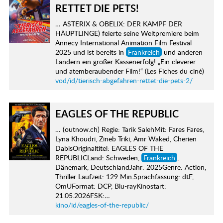
RETTET DIE PETS!
… ASTERIX & OBELIX: DER KAMPF DER
HÄUPTLINGE) feierte seine Weltpremiere beim
Annecy International Animation Film Festival
2025 und ist bereits in
Frankreich
und anderen
Ländern ein großer Kassenerfolg! „Ein cleverer
und atemberaubender Film!“ (Les Fiches du ciné)
vod/id/tierisch-abgefahren-rettet-die-pets-2/
EAGLES OF THE REPUBLIC
… (outnow.ch) Regie: Tarik SalehMit: Fares Fares,
Lyna Khoudri, Zineb Triki, Amr Waked, Cherien
DabisOriginaltitel: EAGLES OF THE
REPUBLICLand: Schweden,
Frankreich
,
Dänemark, DeutschlandJahr: 2025Genre: Action,
Thriller Laufzeit: 129 Min.Sprachfassung: dtF,
OmUFormat: DCP, Blu-rayKinostart:
21.05.2026FSK:…
kino/id/eagles-of-the-republic/