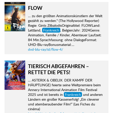
FLOW
… zu den größten Animationskünstlern der Welt
gezählt zu werden." (The Hollywood Reporter)
Regie: Gints ZilbalodisOriginaltitel: FLOWLand:
Lettland,
Frankreich
, BelgienJahr: 2024Genre:
Animation, Familie / Kinder, Abenteuer Laufzeit:
84 Min.Sprachfassung: ohne DialogeFormat:
UHD-Blu-rayBonusmaterial:…
dvd-blu-ray/id/flow-4/
TIERISCH ABGEFAHREN –
RETTET DIE PETS!
… ASTERIX & OBELIX: DER KAMPF DER
HÄUPTLINGE) feierte seine Weltpremiere beim
Annecy International Animation Film Festival
2025 und ist bereits in
Frankreich
und anderen
Ländern ein großer Kassenerfolg! „Ein cleverer
und atemberaubender Film!“ (Les Fiches du
cinéma)