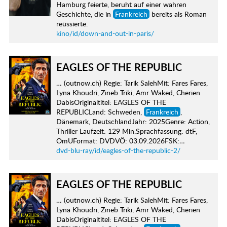
Hamburg feierte, beruht auf einer wahren
Geschichte, die in
Frankreich
bereits als Roman
reüssierte.
kino/id/down-and-out-in-paris/
EAGLES OF THE REPUBLIC
… (outnow.ch) Regie: Tarik SalehMit: Fares Fares,
Lyna Khoudri, Zineb Triki, Amr Waked, Cherien
DabisOriginaltitel: EAGLES OF THE
REPUBLICLand: Schweden,
Frankreich
,
Dänemark, DeutschlandJahr: 2025Genre: Action,
Thriller Laufzeit: 129 Min.Sprachfassung: dtF,
OmUFormat: DVDVÖ: 03.09.2026FSK:…
dvd-blu-ray/id/eagles-of-the-republic-2/
EAGLES OF THE REPUBLIC
… (outnow.ch) Regie: Tarik SalehMit: Fares Fares,
Lyna Khoudri, Zineb Triki, Amr Waked, Cherien
DabisOriginaltitel: EAGLES OF THE