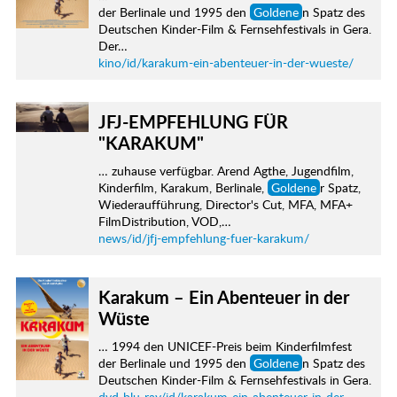
der Berlinale und 1995 den
Goldene
n Spatz des
Deutschen Kinder-Film & Fernsehfestivals in Gera.
Der…
kino/id/karakum-ein-abenteuer-in-der-wueste/
JFJ-EMPFEHLUNG FÜR
"KARAKUM"
… zuhause verfügbar. Arend Agthe, Jugendfilm,
Kinderfilm, Karakum, Berlinale,
Goldene
r Spatz,
Wiederaufführung, Director's Cut, MFA, MFA+
FilmDistribution, VOD,…
news/id/jfj-empfehlung-fuer-karakum/
Karakum – Ein Abenteuer in der
Wüste
… 1994 den UNICEF-Preis beim Kinderfilmfest
der Berlinale und 1995 den
Goldene
n Spatz des
Deutschen Kinder-Film & Fernsehfestivals in Gera.
dvd-blu-ray/id/karakum-ein-abenteuer-in-der-