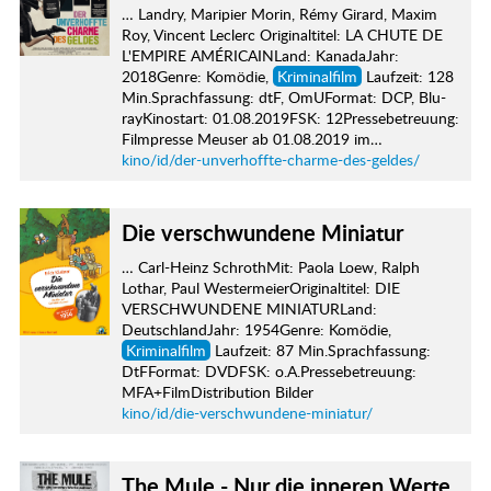
… Landry, Maripier Morin, Rémy Girard, Maxim
Roy, Vincent Leclerc Originaltitel: LA CHUTE DE
L'EMPIRE AMÉRICAINLand: KanadaJahr:
2018Genre: Komödie,
Kriminalfilm
Laufzeit: 128
Min.Sprachfassung: dtF, OmUFormat: DCP, Blu-
rayKinostart: 01.08.2019FSK: 12Pressebetreuung:
Filmpresse Meuser ab 01.08.2019 im…
kino/id/der-unverhoffte-charme-des-geldes/
Die verschwundene Miniatur
… Carl-Heinz SchrothMit: Paola Loew, Ralph
Lothar, Paul WestermeierOriginaltitel: DIE
VERSCHWUNDENE MINIATURLand:
DeutschlandJahr: 1954Genre: Komödie,
Kriminalfilm
Laufzeit: 87 Min.Sprachfassung:
DtFFormat: DVDFSK: o.A.Pressebetreuung:
MFA+FilmDistribution Bilder
kino/id/die-verschwundene-miniatur/
The Mule - Nur die inneren Werte