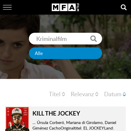
Titel
Relevanz
Datum
KILL THE JOCKEY
… Úrsula Corberó, Mariana di Girolamo, Daniel
Giménez CachoOriginaltitel: EL JOCKEYLand: