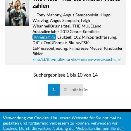
zählen
… Tony Mahony, Angus SampsonMit: Hugo
Weaving, Angus Sampson, Leigh
WhannellOriginaltitel: THE MULELand:
AustralienJahr: 2013Genre: Komödie,
Kriminalfilm
Laufzeit: 102 Min.Sprachfassung:
DtF / OmUFormat: Blu-rayFSK:
16Pressebetreuung: Filmpresse Meuser Kinotrailer
Bilder
kino/id/the-mule-nur-die-inneren-werte-zaehlen/
Suchergebnisse 1 bis 10 von 14
1
2
nächste
Verwendung von Cookies:
Um unsere Webseite für Sie optimal zu
gestalten und fortlaufend verbessern zu können, verwenden wir
Cookies. Durch die weitere Nutzung der Webseite stimmen Sie der