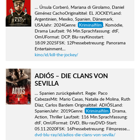
… Úrsula Corberó, Mariana di Girolamo, Daniel
Giménez CachoOriginaltitel: EL JOCKEYLand:
Argentinien, Mexiko, Spanien, Dänemark,
USAJahr: 2024Genre:
Kriminalfilm
, Komödie,
Drama Laufzeit: 96 Min.Sprachfassung: dtF,
OmUFormat: DCP, Blu-rayKinostart:
18.09.2025FSK: 12Pressebetreuung: Panorama
Entertainment…
kino/id/kill-the-jockey/
ADIÓS – DIE CLANS VON
SEVILLA
… Spanien zurückgekehrt. Regie: Paco
CabezasMit: Mario Casas, Natalia de Molina, Ruth
Díaz, Carlos Bardem Originaltitel: ADIÓSLand:
SpanienJahr: 2019Genre:
Kriminalfilm
, Drama,
Action, Thriller Laufzeit: 116 Min.Sprachfassung:
dtF, OmUFormat: DVD, Blu-rayDVD-Start:
05.11.2020FSK: 16Pressebetreuung: Filmpresse…
dvd-blu-ray/id/adios-die-clans-von-sevilla/