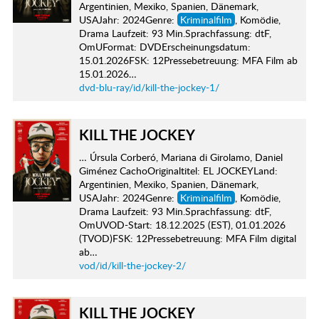
Argentinien, Mexiko, Spanien, Dänemark,
USAJahr: 2024Genre:
Kriminalfilm
, Komödie,
Drama Laufzeit: 93 Min.Sprachfassung: dtF,
OmUFormat: DVDErscheinungsdatum:
15.01.2026FSK: 12Pressebetreuung: MFA Film ab
15.01.2026…
dvd-blu-ray/id/kill-the-jockey-1/
KILL THE JOCKEY
… Úrsula Corberó, Mariana di Girolamo, Daniel
Giménez CachoOriginaltitel: EL JOCKEYLand:
Argentinien, Mexiko, Spanien, Dänemark,
USAJahr: 2024Genre:
Kriminalfilm
, Komödie,
Drama Laufzeit: 93 Min.Sprachfassung: dtF,
OmUVOD-Start: 18.12.2025 (EST), 01.01.2026
(TVOD)FSK: 12Pressebetreuung: MFA Film digital
ab…
vod/id/kill-the-jockey-2/
KILL THE JOCKEY