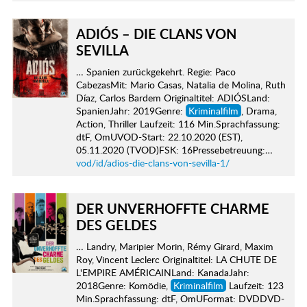
ADIÓS – DIE CLANS VON
SEVILLA
… Spanien zurückgekehrt. Regie: Paco
CabezasMit: Mario Casas, Natalia de Molina, Ruth
Díaz, Carlos Bardem Originaltitel: ADIÓSLand:
SpanienJahr: 2019Genre:
Kriminalfilm
, Drama,
Action, Thriller Laufzeit: 116 Min.Sprachfassung:
dtF, OmUVOD-Start: 22.10.2020 (EST),
05.11.2020 (TVOD)FSK: 16Pressebetreuung:…
vod/id/adios-die-clans-von-sevilla-1/
DER UNVERHOFFTE CHARME
DES GELDES
… Landry, Maripier Morin, Rémy Girard, Maxim
Roy, Vincent Leclerc Originaltitel: LA CHUTE DE
L'EMPIRE AMÉRICAINLand: KanadaJahr:
2018Genre: Komödie,
Kriminalfilm
Laufzeit: 123
Min.Sprachfassung: dtF, OmUFormat: DVDDVD-