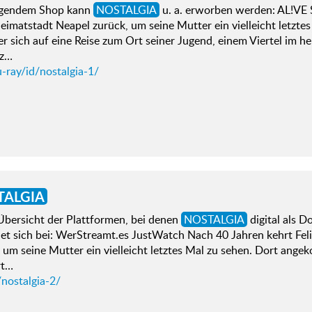
lgendem Shop kann
NOSTALGIA
u. a. erworben werden: AL!VE 
eimatstadt Neapel zurück, um seine Mutter ein vielleicht letzt
er sich auf eine Reise zum Ort seiner Jugend, einem Viertel im 
nz…
-ray/id/nostalgia-1/
TALGIA
Übersicht der Plattformen, bei denen
NOSTALGIA
digital als 
ndet sich bei: WerStreamt.es JustWatch Nach 40 Jahren kehrt Fel
 um seine Mutter ein vielleicht letztes Mal zu sehen. Dort angek
rt…
nostalgia-2/