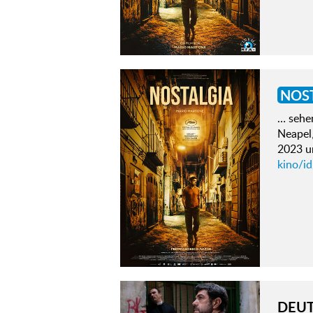
NOS
… sehen
Neapel
2023 un
kino/id
DEUT