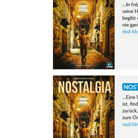
…In fo
seine H
begibt 
nie ga
dvd-blu
NOS
…Eine 
ist, fi
zurück,
zum O
vod/id/