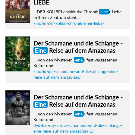
LIEBE
…DER KOLIBRI erzählt die Chronik
eine
r Liebe.
In ihrem Zentrum steht…
kino/id/der-kolibri-chronik-einer-liebe/
Der Schamane und die Schlange -
Eine
Reise auf dem Amazonas
… von den Mysterien
eine
r fast vergessenen
Kultur und…
kino/id/der-schamane-und-die-schlange-eine-
reise-auf-dem-amazonas/
Der Schamane und die Schlange -
Eine
Reise auf dem Amazonas
… von den Mysterien
eine
r fast vergessenen
Kultur und…
dvd-blu-ray/id/der-schamane-und-die-schlange-
eine-reise-auf-dem-amazonas-1/