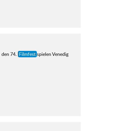
i den 74.
Filmfest
spielen Venedig