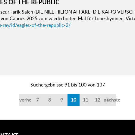
ES OF THE REPUBLIC
sseur Tarik Saleh (DIE NILE HILTON AFFÄRE, DIE KAIRO VER
n von Cannes 2025 zum wiederholten Mal für Lobeshymnen. Vir
-ray/id/eagles-of-the-republic-2/
Suchergebnisse 91 bis 100 von 137
vorherige
7
8
9
10
11
12
nächste
NTAKT