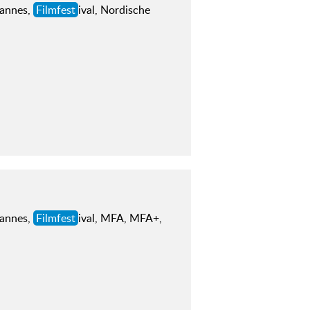
Cannes,
Filmfest
ival, Nordische
Cannes,
Filmfest
ival, MFA, MFA+,