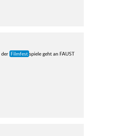
e der
Filmfest
spiele geht an FAUST