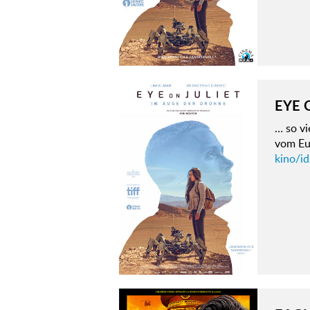
EYE 
… so vi
vom Eu
kino/id