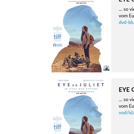
… so vi
vom Eu
dvd-blu
EYE 
… so vi
vom Eu
vod/id/