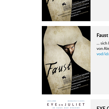
Faust
… sich
von Al
vod/id
EYE 