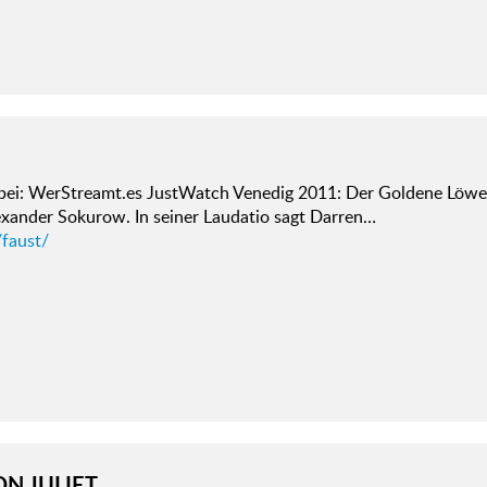
 bei: WerStreamt.es JustWatch Venedig 2011: Der Goldene Löw
exander Sokurow. In seiner Laudatio sagt Darren…
/faust/
ON JULIET