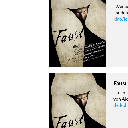
…Vened
Laudat
kino/id
Faust
… u. a
von Al
dvd-blu