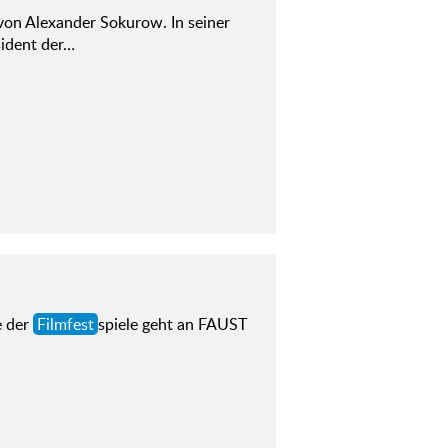
von Alexander Sokurow. In seiner
ident der…
e der
Filmfest
spiele geht an FAUST