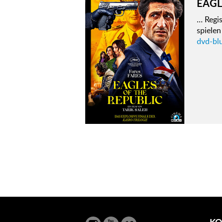
EAGL
… Regi
spiele
dvd-blu
KO