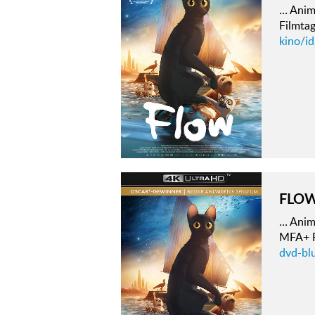
… Anima
Filmta
kino/i
FLO
… Anima
MFA+ F
dvd-bl