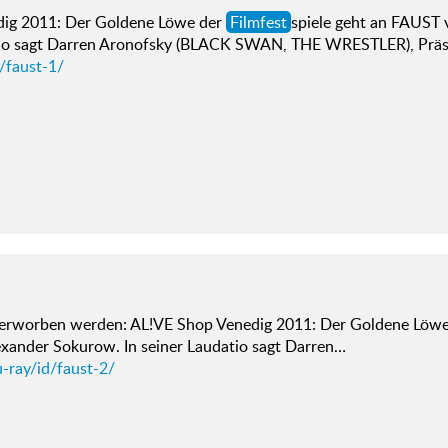
ig 2011: Der Goldene Löwe der
Filmfest
spiele geht an FAUST 
io sagt Darren Aronofsky (BLACK SWAN, THE WRESTLER), Präs
/faust-1/
. erworben werden: AL!VE Shop Venedig 2011: Der Goldene Löw
exander Sokurow. In seiner Laudatio sagt Darren…
-ray/id/faust-2/