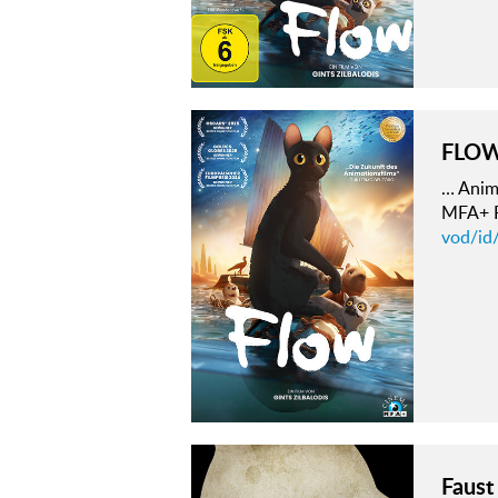
FLO
… Anima
MFA+ F
vod/id
Faust