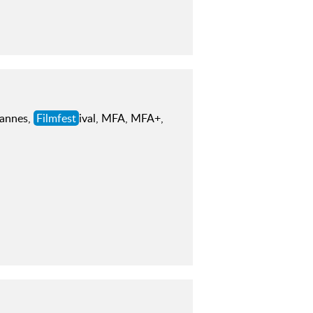
Cannes,
Filmfest
ival, MFA, MFA+,