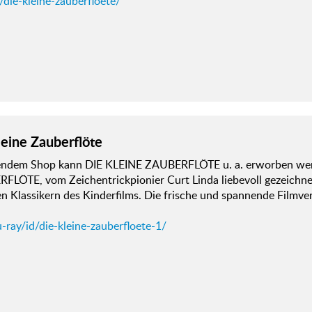
/die-kleine-zauberfloete/
leine Zauberflöte
gendem Shop kann DIE KLEINE ZAUBERFLÖTE u. a. erworben we
LÖTE, vom Zeichentrickpionier Curt Linda liebevoll gezeichnet 
en Klassikern des Kinderfilms. Die frische und spannende Filmv
-ray/id/die-kleine-zauberfloete-1/