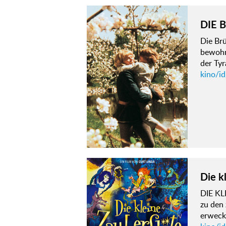
DIE 
Die Brü
bewohne
der Ty
kino/i
Die k
DIE KL
zu den 
erweckt