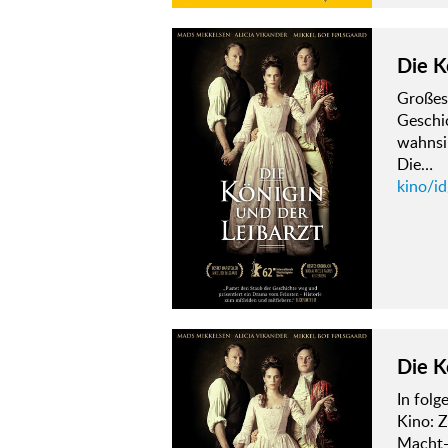
Die K
Großes
Geschi
wahnsin
Die…
kino/id
Die K
In fol
Kino: Z
Macht-