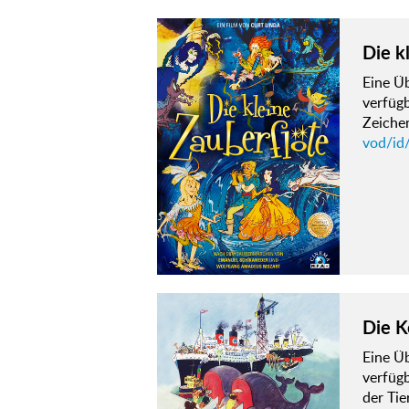
Die k
Eine Ü
verfüg
Zeichen
vod/id/
Die K
Eine Ü
verfügb
der Tie