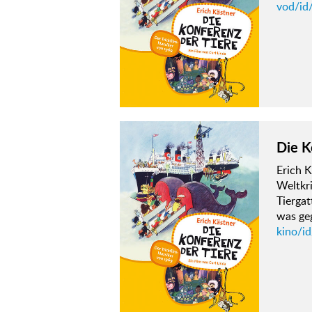
vod/id/
Die K
Erich K
Weltkri
Tierga
was ge
kino/id