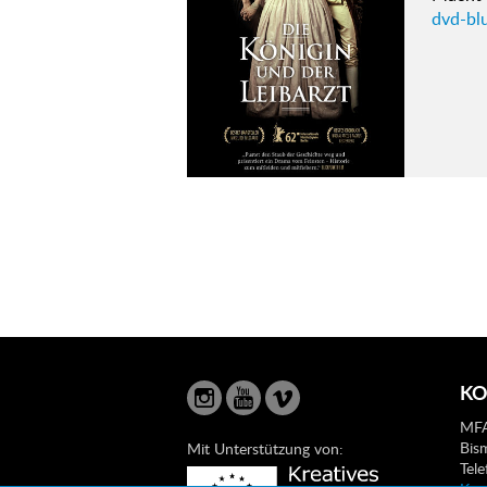
dvd-blu
KO
MFA
Bis
Mit Unterstützung von:
Tel