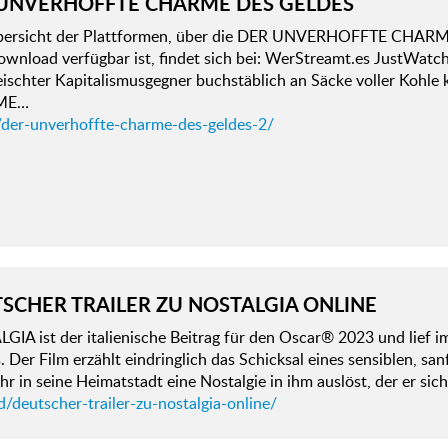
UNVERHOFFTE CHARME DES GELDES
bersicht der Plattformen, über die DER UNVERHOFFTE CHARME
wnload verfügbar ist, findet sich bei: WerStreamt.es JustWatc
leischter Kapitalismusgegner buchstäblich an Säcke voller Ko
ME…
/der-unverhoffte-charme-des-geldes-2/
SCHER TRAILER ZU NOSTALGIA ONLINE
IA ist der italienische Beitrag für den Oscar® 2023 und lief i
 Der Film erzählt eindringlich das Schicksal eines sensiblen, s
r in seine Heimatstadt eine Nostalgie in ihm auslöst, der er sic
/deutscher-trailer-zu-nostalgia-online/