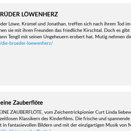
BRÜDER LÖWENHERZ
der Löwe, Krümel und Jonathan, treffen sich nach ihrem Tod im
n sie mit ihren Freunden das friedliche Kirschtal. Doch es gib
rann Tengil mit seinen Ungeheuern erobert hat. Mutig nehmen di
d/die-brueder-loewenherz/
leine Zauberflöte
EINE ZAUBERFLÖTE, vom Zeichentrickpionier Curt Linda liebevoll
zeitlosen Klassikern des Kinderfilms. Die frische und spannend
 in fantasievollen Bildern und mit der einzigartigen Musik von