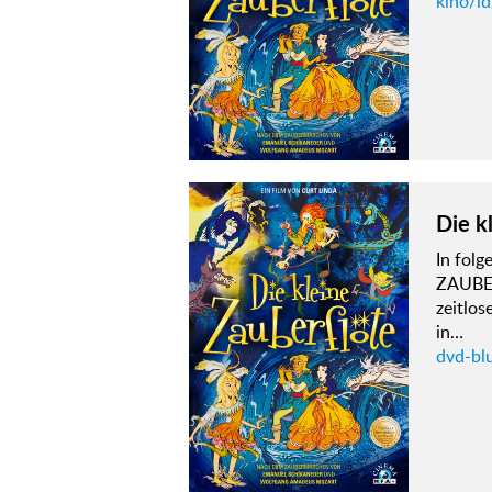
kino/id
Die k
In fol
ZAUBERF
zeitlos
in…
dvd-blu