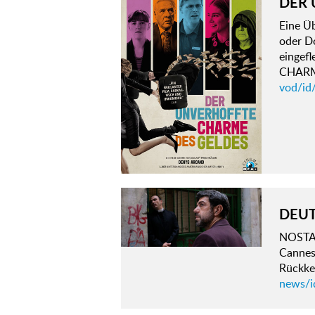
DER 
Eine Ü
oder Do
eingef
CHAR
vod/id
DEUT
NOSTALG
Cannes.
Rückkeh
news/id