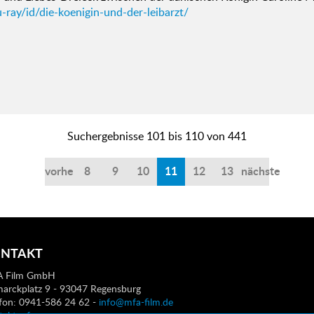
-ray/id/die-koenigin-und-der-leibarzt/
Suchergebnisse 101 bis 110 von 441
vorherige
8
9
10
11
12
13
nächste
NTAKT
 Film GmbH
marckplatz 9 - 93047 Regensburg
efon: 0941-586 24 62 -
info@mfa-film.de