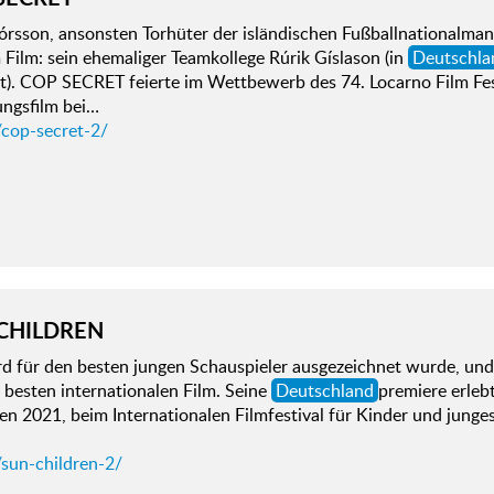
órsson, ansonsten Torhüter der isländischen Fußballnationalman
m Film: sein ehemaliger Teamkollege Rúrik Gíslason (in
Deutschla
t). COP SECRET feierte im Wettbewerb des 74. Locarno Film Fes
ungsfilm bei…
/cop-secret-2/
CHILDREN
d für den besten jungen Schauspieler ausgezeichnet wurde, und 
 besten internationalen Film. Seine
Deutschland
premiere erle
n 2021, beim Internationalen Filmfestival für Kinder und jung
/sun-children-2/