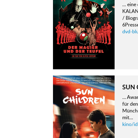
… eine 
KALAN
/ Biog
6Press
dvd-bl
SUN 
… Awar
für den
Münche
mit…
kino/id