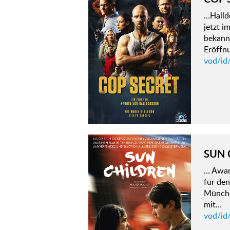
…Halld
jetzt i
bekann
Eröffn
vod/id
SUN 
… Awar
für den
Münche
mit…
vod/id