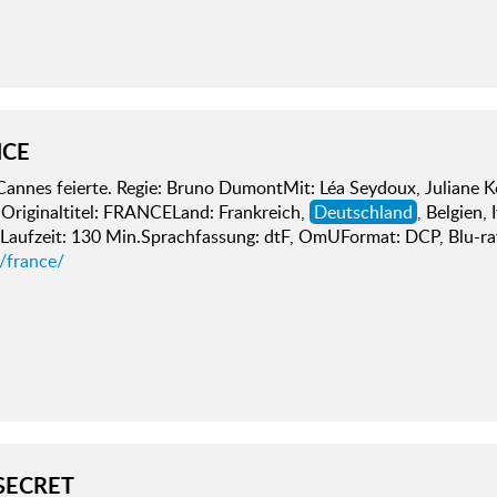
NCE
annes feierte. Regie: Bruno DumontMit: Léa Seydoux, Juliane Kö
 Originaltitel: FRANCELand: Frankreich,
Deutschland
, Belgien,
Laufzeit: 130 Min.Sprachfassung: dtF, OmUFormat: DCP, Blu-r
/france/
SECRET