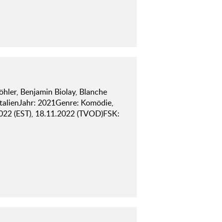
hler, Benjamin Biolay, Blanche
 ItalienJahr: 2021Genre: Komödie,
022 (EST), 18.11.2022 (TVOD)FSK: