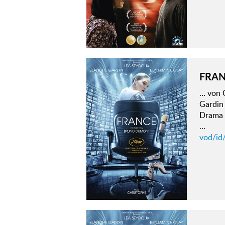
FRA
… von C
Gardin
Drama 
…
vod/id