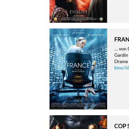
FRA
… von C
Gardin
Drama 
kino/id
COP 