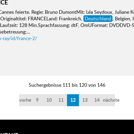
NCE
annes feierte. Regie: Bruno DumontMit: Léa Seydoux, Juliane Kö
 Originaltitel: FRANCELand: Frankreich,
Deutschland
, Belgien,
Laufzeit: 128 Min.Sprachfassung: dtF, OmUFormat: DVDDVD-S
sebetreuung:…
u-ray/id/france-2/
Suchergebnisse 111 bis 120 von 146
vorherige
9
10
11
12
13
14
nächste