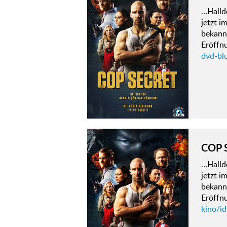
…Halld
jetzt i
bekann
Eröffn
dvd-blu
COP 
…Halld
jetzt i
bekann
Eröffn
kino/id