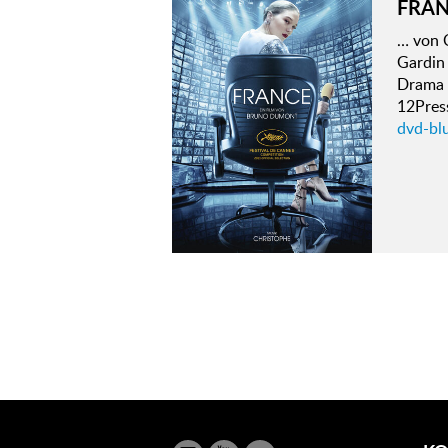
FRA
… von C
Gardin
Drama 
12Pres
dvd-bl