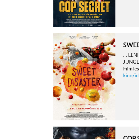
SWEE
… LENI
JUNGE 
Filmfes
kino/id
COP 