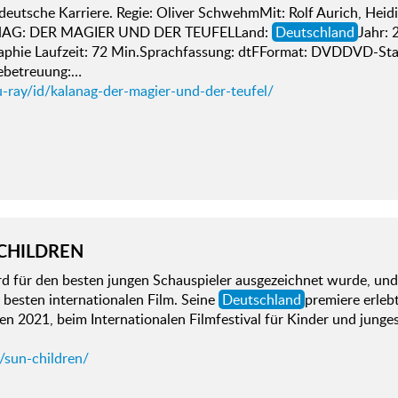
deutsche Karriere. Regie: Oliver SchwehmMit: Rolf Aurich, Heidi
AG: DER MAGIER UND DER TEUFELLand:
Deutschland
Jahr:
raphie Laufzeit: 72 Min.Sprachfassung: dtFFormat: DVDDVD-Sta
ebetreuung:…
u-ray/id/kalanag-der-magier-und-der-teufel/
CHILDREN
d für den besten jungen Schauspieler ausgezeichnet wurde, und 
 besten internationalen Film. Seine
Deutschland
premiere erle
n 2021, beim Internationalen Filmfestival für Kinder und jung
/sun-children/