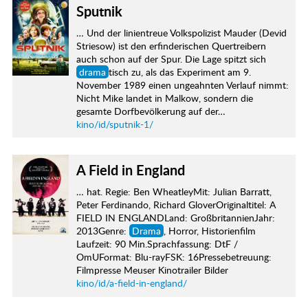
Sputnik
… Und der linientreue Volkspolizist Mauder (Devid
Striesow) ist den erfinderischen Quertreibern
auch schon auf der Spur. Die Lage spitzt sich
drama
tisch zu, als das Experiment am 9.
November 1989 einen ungeahnten Verlauf nimmt:
Nicht Mike landet in Malkow, sondern die
gesamte Dorfbevölkerung auf der…
kino/id/sputnik-1/
A Field in England
… hat. Regie: Ben WheatleyMit: Julian Barratt,
Peter Ferdinando, Richard GloverOriginaltitel: A
FIELD IN ENGLANDLand: GroßbritannienJahr:
2013Genre:
Drama
, Horror, Historienfilm
Laufzeit: 90 Min.Sprachfassung: DtF /
OmUFormat: Blu-rayFSK: 16Pressebetreuung:
Filmpresse Meuser Kinotrailer Bilder
kino/id/a-field-in-england/