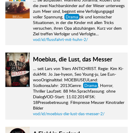
die zwei Nachbarskinder auf der Weser unterwegs
zum Meer sind, beginnt eine Verfolgungsjagd
voller Spannung,
Drama
tik und komischer
Situationen, in der die Kinder mit allen Tricks
versuchen, ihren Opa abzuhängen. Kurz vor dem
Ziel treffen Verfolger und Verfolgte…
vod/id/flussfahrt-mit-huhn-2/
Moebius, die Lust, das Messer
… seit Lars von Triers ANTICHRIST. Regie: Kim Ki-
dukMit: Jo Jae-hyeon, Seo Young-ju, Lee Eun-
wooOriginaltitel: MOEBIUSEULand:
SüdkoreaJahr: 2013Genre:
Drama
, Horror,
Thriller Laufzeit: 88 Min.Sprachfassung: ohne
DialogVOD-Start: 11.02.2014FSK:
18Pressebetreuung: Filmpresse Meuser Kinotrailer
Bilder
vod/id/moebius-die-lust-das-messer-2/