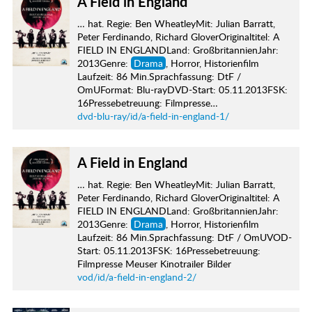
A Field in England
… hat. Regie: Ben WheatleyMit: Julian Barratt,
Peter Ferdinando, Richard GloverOriginaltitel: A
FIELD IN ENGLANDLand: GroßbritannienJahr:
2013Genre:
Drama
, Horror, Historienfilm
Laufzeit: 86 Min.Sprachfassung: DtF /
OmUFormat: Blu-rayDVD-Start: 05.11.2013FSK:
16Pressebetreuung: Filmpresse…
dvd-blu-ray/id/a-field-in-england-1/
A Field in England
… hat. Regie: Ben WheatleyMit: Julian Barratt,
Peter Ferdinando, Richard GloverOriginaltitel: A
FIELD IN ENGLANDLand: GroßbritannienJahr:
2013Genre:
Drama
, Horror, Historienfilm
Laufzeit: 86 Min.Sprachfassung: DtF / OmUVOD-
Start: 05.11.2013FSK: 16Pressebetreuung:
Filmpresse Meuser Kinotrailer Bilder
vod/id/a-field-in-england-2/