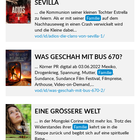
SEVILLA
… die Kommunion seiner kleinen Tochter Estrella
zu feiern. Als er mit seiner
Familie
auf dem
Nachhauseweg in einen Crash verwickelt wird
und die Kleine dabei…
vod/id/adios-die-clans-von-sevilla-1/
WAS GESCHAH MIT BUS 670?
… Körner PR digital ab 03.06.2022 Mexiko,
Drogenkrieg, Spannung, Mutter,
Familie
,
Sundance, Sundance Film Festival, Filmpreise,
Arthouse, Video-on-Demand,…
vod/id/was-geschah-mit-bus-670-2/
EINE GRÖSSERE WELT
… in der Mongolei Corine nicht mehr los. Trotz des
Widerstandes ihrer
Familie
kehrt sie in die
Steppe zurück und begibt sich auf eine spirituelle
Reise…