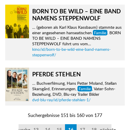
BORN TO BE WILD – EINE BAND
NAMENS STEPPENWOLF
… (geboren als Karl Klaus Kassbaum) stammte aus
einer angesehenen hanseatischen
Familie
. BORN
TO BE WILD – EINE BAND NAMENS
STEPPENWOLF führt uns vom…
kino/id/born-to-be-wild-eine-band-namens-
steppenwolf/
PFERDE STEHLEN
… Buchverfilmung, Hans Petter Moland, Stellan
Skarsgård, Erinnerungen,
Familie
, Vater-Sohn-
Beziehung, DVD, Blu-ray Trailer Bilder
dvd-blu-ray/id/pferde-stehlen-1/
Suchergebnisse 151 bis 160 von 177
vorherige
13
14
15
16
17
18
nächste