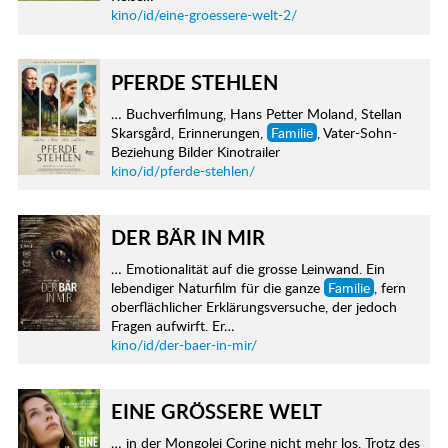
kino/id/eine-groessere-welt-2/
PFERDE STEHLEN
… Buchverfilmung, Hans Petter Moland, Stellan
Skarsgård, Erinnerungen,
Familie
, Vater-Sohn-
Beziehung Bilder Kinotrailer
kino/id/pferde-stehlen/
DER BÄR IN MIR
… Emotionalität auf die grosse Leinwand. Ein
lebendiger Naturfilm für die ganze
Familie
, fern
oberflächlicher Erklärungsversuche, der jedoch
Fragen aufwirft. Er…
kino/id/der-baer-in-mir/
EINE GRÖSSERE WELT
… in der Mongolei Corine nicht mehr los. Trotz des