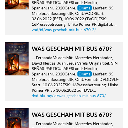
SEÑAS PARTICULARESLand: Mexiko,
SpanienJahr: 2020Genre:
Drama
Laufzeit: 95
Min.Sprachfassung: dtF, OmUVOD-Start:
03.06.2022 (EST), 10.06.2022 (TVOD)FSK:
16Pressebetreuung: Ulrike Körner PR digital ab…
vod/id/was-geschah-mit-bus-670-2/
WAS GESCHAH MIT BUS 670?
… Fernanda ValadezMit: Mercedes Hernández,
David Illescas, Juan Jesús Varela Originaltitel: SIN
SEÑAS PARTICULARESLand: Mexiko,
SpanienJahr: 2020Genre:
Drama
Laufzeit: 95
Min.Sprachfassung: dtF, OmUFormat: DVDDVD-
Start: 10.06.2022FSK: 16Pressebetreuung: Ulrike
Körner PR ab 10.06.2022 auf DVD…
dvd-blu-ray/id/was-geschah-mit-bus-670/
WAS GESCHAH MIT BUS 670?
… Fernanda ValadezMit: Mercedes Hernández,