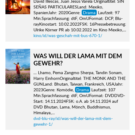
David Illescas, Juan Jesús Varela Originaltitel: SIN
SEÑAS PARTICULARESLand: Mexiko,
SpanienJahr: 2020Genre:
Drama
Laufzeit: 97
Min.Sprachfassung: dtF, OmUFormat: DCP, Blu-
rayKinostart: 10.02.2022FSK: 16Pressebetreuung:
Ulrike Körner PR ab 10.02.2022 im Kino Mexiko,…
kino/id/was-geschah-mit-bus-670-1/
WAS WILL DER LAMA MIT DEM
GEWEHR?
… Lhamo, Pema Zangmo Sherpa, Tandin Sonam,
Harry EinhornOriginaltitel: THE MONK AND THE
GUNLand: Bhutan, Taiwan, Frankreich, USAJahr:
2023Genre: Komödie,
Drama
Laufzeit: 107
Min.Sprachfassung: dtF, OmUFormat: DVDDVD-
Start: 14.11.2024FSK: o.A. ab 14.11.2024 auf
DVD Bhutan, Lama, Mönch, Buddhismus,
Himalaya,…
dvd-blu-ray/id/was-will-der-lama-mit-dem-
gewehr-1/