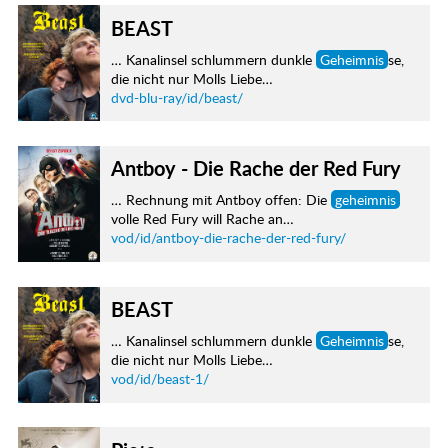
BEAST
… Kanalinsel schlummern dunkle
Geheimnis
se,
die nicht nur Molls Liebe…
dvd-blu-ray/id/beast/
Antboy - Die Rache der Red Fury
… Rechnung mit Antboy offen: Die
geheimnis
volle Red Fury will Rache an…
vod/id/antboy-die-rache-der-red-fury/
BEAST
… Kanalinsel schlummern dunkle
Geheimnis
se,
die nicht nur Molls Liebe…
vod/id/beast-1/