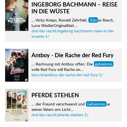
INGEBORG BACHMANN – REISE
IN DIE WÜSTE
… Vicky Krieps, Ronald Zehrfeld,
Tobi
as Resch,
Luna WedlerOriginaltitel:…
dvd-blu-ray/id/ingeborg-bachmann-reise-in-die-
wueste-1/
Antboy - Die Rache der Red Fury
… Rechnung mit Antboy offen: Die
geheimnis
volle Red Fury will Rache an…
kino/id/antboy-die-rache-der-red-fury-1/
PFERDE STEHLEN
… der Freund verschwand und
Geheimnis
se
seines Vaters ans Licht…
dvd-blu-ray/id/pferde-stehlen-1/