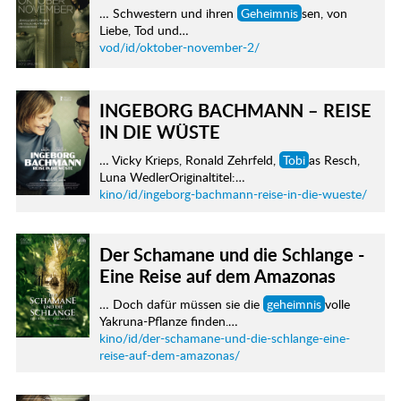
… Schwestern und ihren
Geheimnis
sen, von
Liebe, Tod und…
vod/id/oktober-november-2/
INGEBORG BACHMANN – REISE
IN DIE WÜSTE
… Vicky Krieps, Ronald Zehrfeld,
Tobi
as Resch,
Luna WedlerOriginaltitel:…
kino/id/ingeborg-bachmann-reise-in-die-wueste/
Der Schamane und die Schlange -
Eine Reise auf dem Amazonas
… Doch dafür müssen sie die
geheimnis
volle
Yakruna-Pflanze finden.…
kino/id/der-schamane-und-die-schlange-eine-
reise-auf-dem-amazonas/