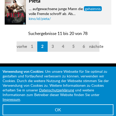
Pieta
… aufgewachsene junge Mann die
geheimnis
volle Fremde schroff ab. Als…
kino/id/pieta/
Suchergebnisse 11 bis 20 von 78
vorherige
1
2
3
4
5
6
nächste
Verwendung von Cookies:
Um unsere Webseite für Sie optimal zu
gestalten und fortlaufend verbessern zu können, verwenden wir
Cookies. Durch die weitere Nutzung der Webseite stimmen Sie der
Verwendung von Cookies zu. Weitere Informationen zu Cookies
Mit Unterstützung von:
erhalten Sie in unserer
Datenschutzerklärung
und weitere
Informationen zum Betreiber dieser Website finden Sie unter
Impressum
.
OK
Impressum
Datenschutz