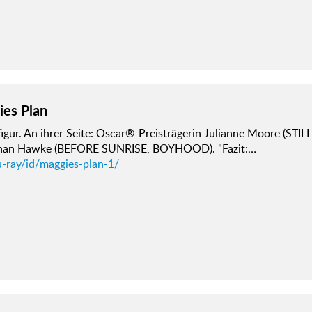
es Plan
figur. An ihrer Seite: Oscar®-Preisträgerin Julianne Moore (STIL
han Hawke (BEFORE SUNRISE, BOYHOOD). "Fazit:…
u-ray/id/maggies-plan-1/