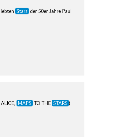
eliebten
Stars
der 50er Jahre Paul
L ALICE,
MAPS
TO THE
STARS
)