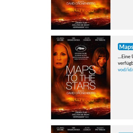
Map
…Eine 
verfügb
vod/id