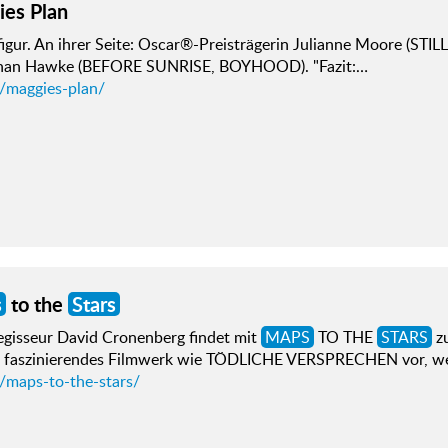
es Plan
figur. An ihrer Seite: Oscar®-Preisträgerin Julianne Moore (STIL
han Hawke (BEFORE SUNRISE, BOYHOOD). "Fazit:…
d/maggies-plan/
s
to the
Stars
egisseur David Cronenberg findet mit
MAPS
TO THE
STARS
zu
h faszinierendes Filmwerk wie TÖDLICHE VERSPRECHEN vor, 
d/maps-to-the-stars/