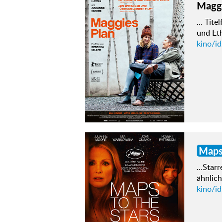
Maggi
… Titel
und Et
kino/i
Map
…Starr
ähnlic
kino/i