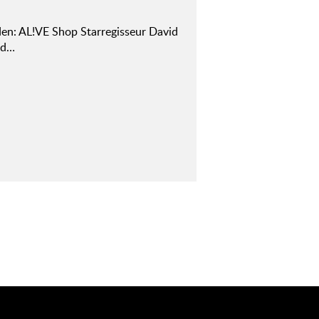
en: AL!VE Shop Starregisseur David
nd…