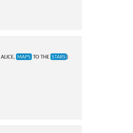
L ALICE,
MAPS
TO THE
STARS
)