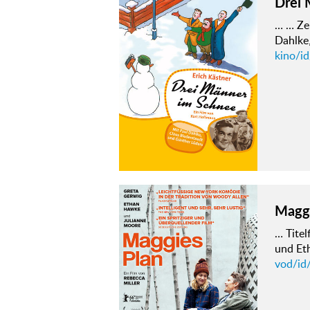
Drei 
… … Zei
Dahlke
kino/i
Maggi
… Titel
und Et
vod/id