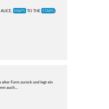
L ALICE,
MAPS
TO THE
STARS
)
 alter Form zurück und legt ein
wenn auch…