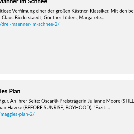
Männer im Schnee
tlose Verfilmung einer der großen Kästner-Klassiker. Mit den b
, Claus Biederstaedt, Günther Lüders, Margarete…
d/drei-maenner-im-schnee-2/
es Plan
figur. An ihrer Seite: Oscar®-Preisträgerin Julianne Moore (STIL
han Hawke (BEFORE SUNRISE, BOYHOOD). "Fazit:…
/maggies-plan-2/