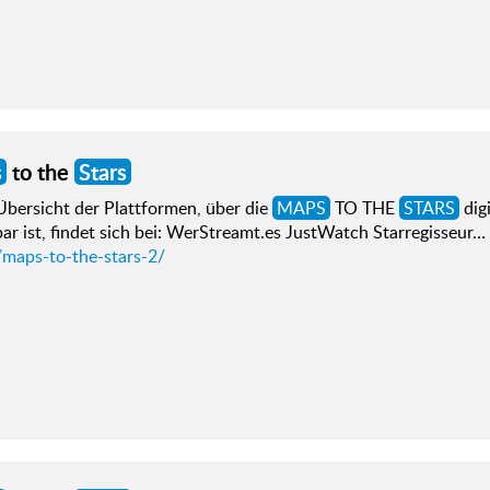
s
to the
Stars
Übersicht der Plattformen, über die
MAPS
TO THE
STARS
dig
ar ist, findet sich bei: WerStreamt.es JustWatch Starregisseur…
/maps-to-the-stars-2/