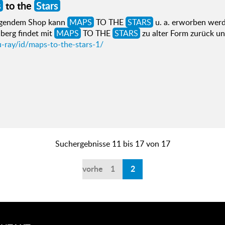
s
to the
Stars
lgendem Shop kann
MAPS
TO THE
STARS
u. a. erworben werd
berg findet mit
MAPS
TO THE
STARS
zu alter Form zurück u
u-ray/id/maps-to-the-stars-1/
Suchergebnisse 11 bis 17 von 17
vorherige
1
2