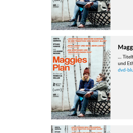
Maggi
… Titel
und Et
dvd-bl