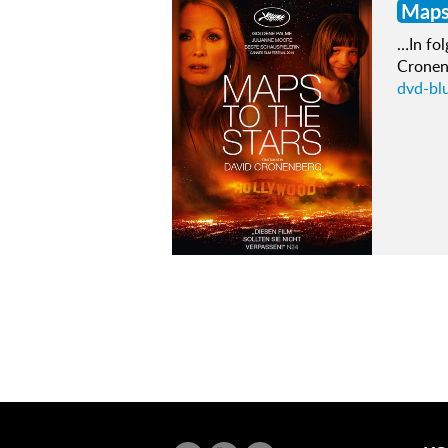
Map
…In fo
Cronen
dvd-bl